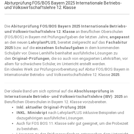
Abiturprüfung FOS/BOS Bayern 2025 Internationale Betriebs-
und Volkswirtschaftslehre 12. Klasse
Die
Abiturprüfung FOS/BOS Bayern 2025 Internationale Betriebs-
und Volkswirtschaftslehre 12. Klasse
an Beruflichen Oberschulen
(FOS/BOS) in Bayern mit Prüfungaufgaben der letzten Jahre,
angepasst
an den neuen
LehrplanPLUS
, bereitet zielgerecht auf das
Fachabitur
2025
bzw. auf die
einzelnen Schulaufgaben
in dem kommenden
Schuljahr vor. Diese Lernhilfe beinhaltet ausführliche Lösungen zu
den
Original-Prüfungen
, die so auch von engagierten Lehrkräften, vor
allem für schwächere Schüler, im Unterricht erstellt werden.
Ein ideales Werk zur Prüfungsvorbereitung auf Abitur FOS/BOS Bayern in
Internationaler Betriebs- und Volkswirtschaftslehre 12. Klasse
2025
.
Der ideale Band um sich optimal auf die
Abschlussprüfung in
Internationale Betriebs- und Volkswirtschaftslehre (IBV) 2025
an
Beruflichen Oberschulen in Bayern 12. Klasse vorzubereiten.
Inkl. aktueller Original-Prüfung 2024
INKL. Miniskript
nach LehrplanPLUS inklusive Beispielen und
dazugehörigen ausführliche Lösungen.
Auch für FOS BOS 11. Klasse sehr gut geeignet, um die Probezeit
zu bestehen..