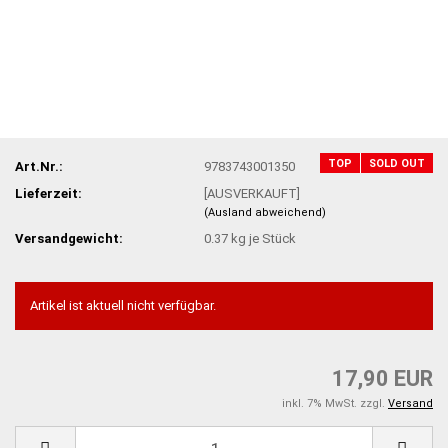
TOP
SOLD OUT
Art.Nr.:
9783743001350
Lieferzeit:
[AUSVERKAUFT]
(Ausland abweichend)
Versandgewicht:
0.37
kg je Stück
Artikel ist aktuell nicht verfügbar.
17,90 EUR
inkl. 7% MwSt. zzgl.
Versand