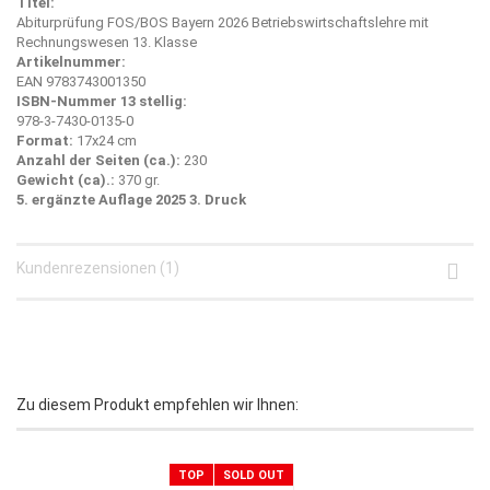
Titel:
Abiturprüfung FOS/BOS Bayern 2026 Betriebswirtschaftslehre mit
Rechnungswesen 13. Klasse
Artikelnummer:
EAN 9783743001350
ISBN-Nummer 13 stellig:
978-3-7430-0135-0
Format:
17x24 cm
Anzahl der Seiten (ca.):
230
Gewicht (ca).:
370 gr.
5. ergänzte Auflage 2025 3. Druck
Kundenrezensionen (1)
Zu diesem Produkt empfehlen wir Ihnen:
TOP
SOLD OUT