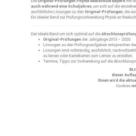
Die
Original-Prüfungen Physik Realschule Bayern
mit d
auch während eine Schuljahres
, um sich auf die einzeln
ausführliche Lösungen zu den
Original-Prüfungen
, die a
Ein idealer Band zur Prüfungsvorbereitung Physik an Realsc
Der ideale Band um sich optimal auf die
Abschlussprüfung 
Original-Prüfungen
der Jahrgänge 2013 – 2020.
Lösungen zu den Prüfungsaufgaben entsprechen dem 
Lösungen sind vollständig, ausführlich, nachvollzie
zu lernen oder Karteikarten zum Lernen zu erstellen.
Termine, Tipps zur Vorbereitung auf die Abschlusspr
BLI
dieser Aufla
Ihnen wird die aktu
Cookies
mü