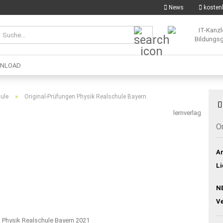
News
kostenl
Suche...
NLOAD
»
ule
Original-Prüfungen Physik Realschule Bayern
lernverlag
O
Ar
Li
N
V