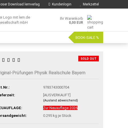
oser Download lernverlag
Kundenlogin
Merkzettel
Ihr Warenkorb
0,00 EUR
BOOK-SALE %
SOLD OUT
riginal-Prüfungen Physik Realschule Bayern
t.Nr.:
9783743000704
eferzeit:
[AUSVERKAUFT]
(Ausland abweichend)
EUAUFLAGE:
Zur Neuauflage 2026
ersandgewicht:
0.295
kg je Stück