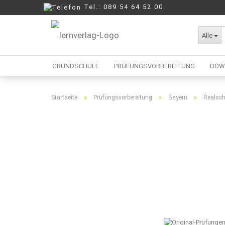
Tel.: 089 54 64 52 00
Alle
GRUNDSCHULE
PRÜFUNGSVORBEREITUNG
DOW
»
»
»
Startseite
Prüfungsvorbereitung
Bayern
Realsch
Berufliche Oberschule
Mittelschule
Realschule
Wirtschaftsschule