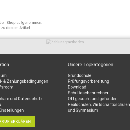
in den Shop aufgenommen.
e
zu diesem Artikel.
ation
Unsere Topkategorien
sum
Grundschule
- & Zahlungsbedingungen
Prüfungsvorbereitung
fsrecht
Download
Schultaschenrechner
phäre und Datenschutz
Oft gesucht
und gefunden
p
Realschulen,
Wirtschaftsschulen
Einstellungen
und Gymnasium
RRUF ERKLÄREN