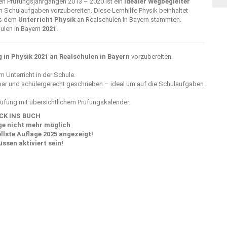
en Prüfungsjahrgängen 2013 – 2020 ist ein
idealer Wegbegleiter
en Schulaufgaben vorzubereiten. Diese Lernhilfe Physik beinhaltet
us dem
Unterricht Physik
an Realschulen in Bayern stammten.
hulen in Bayern
2021
.
in Physik 2021 an Realschulen in Bayern
vorzubereiten.
Unterricht in der Schule.
hbar und schülergerecht geschrieben – ideal um auf die Schulaufgaben
üfung mit übersichtlichem Prüfungskalender.
CK INS BUCH
ge nicht mehr möglich
ellste Auflage 2025 angezeigt!
ssen aktiviert sein!