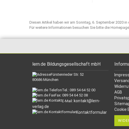
Diesen Artikel haben wir am Sonntag, 6. September 2020 
Für weitere Informationen besuchen Sie bitte die
Homepag
lern.de Bildungsgesellschaft mbH
Inform
Fürstenrieder Str. 52
Impres
80686 München
Versand
Widerru
Tel.: 089 54 64 52 00
AGB
Fax: 089 54 64 52 08
Privats
kontakt@lern-
E-Mail:
Sitema
verlag.de
Cookie 
Kontaktformular
WIDE