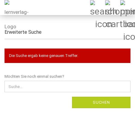
Erweiterte Suche
Die Suche ergab keine genauen Treffer.
MÖCHTEN
Möchten Sie noch einmal suchen?
SIE
NOCH
EINMAL
SUCHEN?
SUCHEN