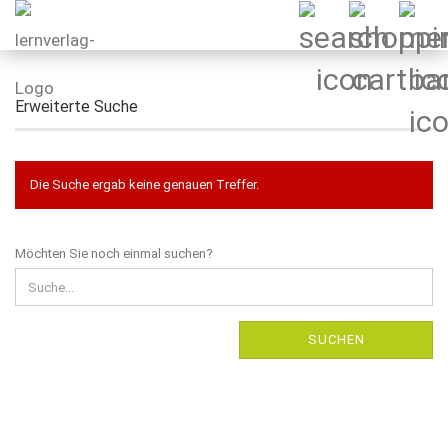
Erweiterte Suche
Die Suche ergab keine genauen Treffer.
MÖCHTEN
Möchten Sie noch einmal suchen?
SIE
NOCH
EINMAL
SUCHEN?
SUCHEN