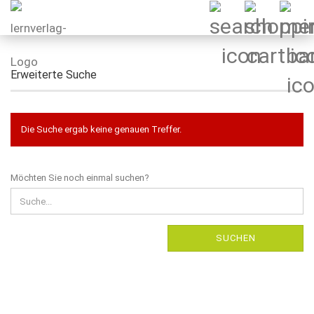
Erweiterte Suche
Die Suche ergab keine genauen Treffer.
MÖCHTEN
Möchten Sie noch einmal suchen?
SIE
NOCH
EINMAL
SUCHEN?
SUCHEN