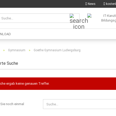
News
kostenl
Suche...
NLOAD
»
»
Gymnasium
Goethe Gymnasium Ludwigsburg
erte Suche
che ergab keine genauen Treffer.
EN
Sie noch einmal