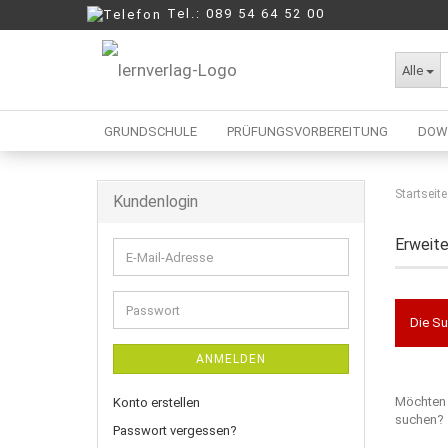
Tel.: 089 54 64 52 00
Alle
GRUNDSCHULE
PRÜFUNGSVORBEREITUNG
DOW
Startseite
Kundenlogin
Berufliche Oberschule
Mittelschule
Erweit
E-
Realschule
Mail-
Wirtschaftsschule
Adresse
Passwort
Die Su
ANMELDEN
MÖCHT
Möchten 
Konto erstellen
SIE
suchen?
NOCH
Passwort vergessen?
EINMAL