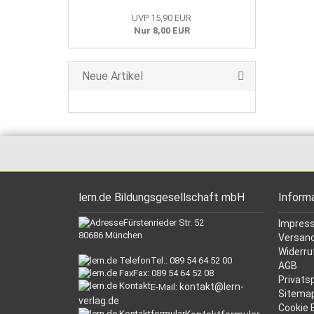
UVP 15,90 EUR
Nur 8,00 EUR
Neue Artikel
lern.de Bildungsgesellschaft mbH
Inform
Fürstenrieder Str. 52
Impres
80686 München
Versand
Widerru
Tel.: 089 54 64 52 00
AGB
Fax: 089 54 64 52 08
Privats
kontakt@lern-
E-Mail:
Sitema
verlag.de
Cookie 