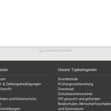
ation
Unsere Topkategorien
sum
Grundschule
- & Zahlungsbedingungen
Prüfungsvorbereitung
fsrecht
Download
Schultaschenrechner
phäre und Datenschutz
Oft gesucht
und gefunden
p
Realschulen,
Wirtschaftsschulen
Einstellungen
und Gymnasium