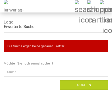
Erweiterte Suche
Die Suche ergab keine genauen Treffer.
MÖCHTEN
Möchten Sie noch einmal suchen?
SIE
NOCH
EINMAL
SUCHEN?
SUCHEN