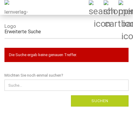
Erweiterte Suche
Die Suche ergab keine genauen Treffer.
MÖCHTEN
Möchten Sie noch einmal suchen?
SIE
NOCH
EINMAL
SUCHEN?
SUCHEN