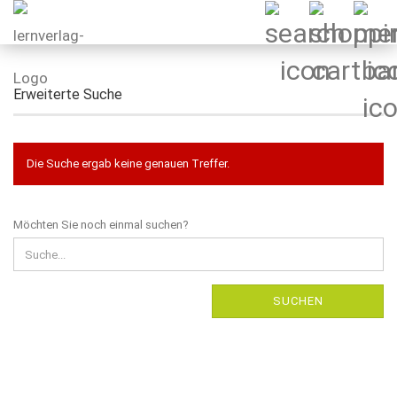
Erweiterte Suche
Die Suche ergab keine genauen Treffer.
MÖCHTEN
Möchten Sie noch einmal suchen?
SIE
NOCH
EINMAL
SUCHEN?
SUCHEN