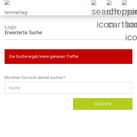
Erweiterte Suche
Die Suche ergab keine genauen Treffer.
MÖCHTEN
Möchten Sie noch einmal suchen?
SIE
NOCH
EINMAL
SUCHEN?
SUCHEN