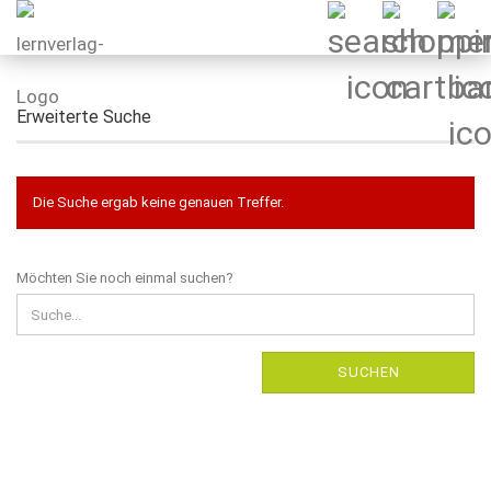
Erweiterte Suche
Die Suche ergab keine genauen Treffer.
MÖCHTEN
Möchten Sie noch einmal suchen?
SIE
NOCH
EINMAL
SUCHEN?
SUCHEN