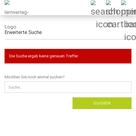
Erweiterte Suche
Die Suche ergab keine genauen Treffer.
MÖCHTEN
Möchten Sie noch einmal suchen?
SIE
NOCH
EINMAL
SUCHEN?
SUCHEN