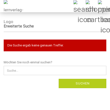
Erweiterte Suche
Die Suche ergab keine genauen Treffer.
MÖCHTEN
Möchten Sie noch einmal suchen?
SIE
NOCH
EINMAL
SUCHEN?
SUCHEN