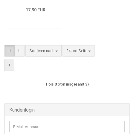
17,90 EUR
Sortieren nach
pro Seite
Sortieren nach
24 pro Seite
1
1
bis
3
(von insgesamt
3
)
Kundenlogin
E-
Mail-