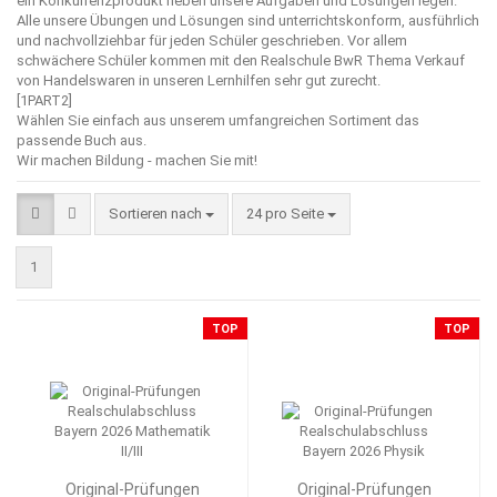
ein Konkurrenzprodukt neben unsere Aufgaben und Lösungen legen.
Alle unsere Übungen und Lösungen sind unterrichtskonform, ausführlich
und nachvollziehbar für jeden Schüler geschrieben. Vor allem
schwächere Schüler kommen mit den Realschule BwR Thema Verkauf
von Handelswaren in unseren Lernhilfen sehr gut zurecht.
[1PART2]
Wählen Sie einfach aus unserem umfangreichen Sortiment das
passende Buch aus.
Wir machen Bildung - machen Sie mit!
Sortieren nach
pro Seite
Sortieren nach
24 pro Seite
1
TOP
TOP
Original-Prüfungen
Original-Prüfungen