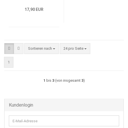
17,90 EUR
Sortieren nach
pro Seite
Sortieren nach
24 pro Seite
1
1
bis
3
(von insgesamt
3
)
Kundenlogin
E-
Mail-