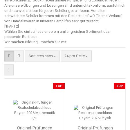
ein Konkurrenzprodukt neben unsere Aufgaben und Lösungen legen.
Alle unsere Übungen und Lösungen sind unterrichtskonform, ausführlich
und nachvollziehbar für jeden Schüler geschrieben. Vor allem
schwächere Schüler kommen mit den Realschule BwR Thema Verkauf
von Handelswaren in unseren Lernhilfen sehr gut zurecht.
[1PART2]
Wählen Sie einfach aus unserem umfangreichen Sortiment das
passende Buch aus.
Wir machen Bildung - machen Sie mit!
Sortieren nach
pro Seite
Sortieren nach
24 pro Seite
1
TOP
TOP
Original-Prüfungen
Original-Prüfungen