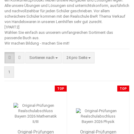
ein Konkurrenzprodukt neben unsere Aufgaben und Lösungen legen.
Alle unsere Übungen und Lösungen sind unterrichtskonform, ausführlich
und nachvollziehbar für jeden Schüler geschrieben. Vor allem
schwächere Schüler kommen mit den Realschule BwR Thema Verkauf
von Handelswaren in unseren Lernhilfen sehr gut zurecht.
[1PART2]
Wählen Sie einfach aus unserem umfangreichen Sortiment das
passende Buch aus.
Wir machen Bildung - machen Sie mit!
Sortieren nach
pro Seite
Sortieren nach
24 pro Seite
1
TOP
TOP
Original-Prüfungen
Original-Prüfungen