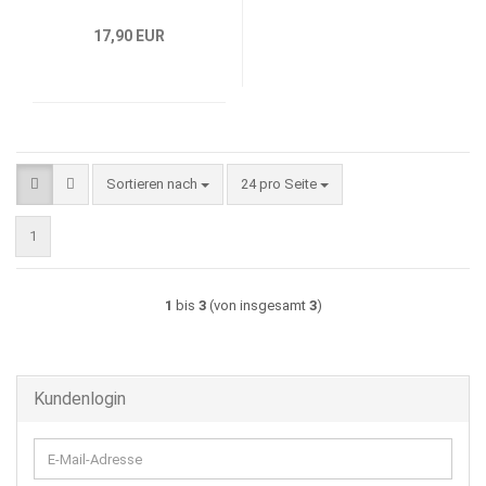
17,90 EUR
Sortieren nach
pro Seite
Sortieren nach
24 pro Seite
1
1
bis
3
(von insgesamt
3
)
Kundenlogin
E-
Mail-