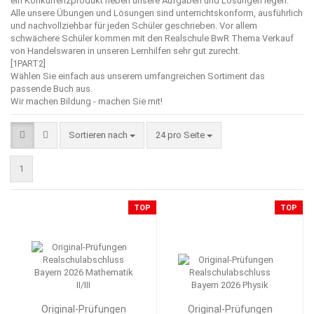
ein Konkurrenzprodukt neben unsere Aufgaben und Lösungen legen.
Alle unsere Übungen und Lösungen sind unterrichtskonform, ausführlich
und nachvollziehbar für jeden Schüler geschrieben. Vor allem
schwächere Schüler kommen mit den Realschule BwR Thema Verkauf
von Handelswaren in unseren Lernhilfen sehr gut zurecht.
[1PART2]
Wählen Sie einfach aus unserem umfangreichen Sortiment das
passende Buch aus.
Wir machen Bildung - machen Sie mit!
Sortieren nach
pro Seite
Sortieren nach
24 pro Seite
1
TOP
TOP
Original-Prüfungen
Original-Prüfungen