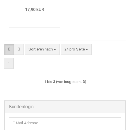
17,90 EUR
Sortieren nach
pro Seite
Sortieren nach
24 pro Seite
1
1
bis
3
(von insgesamt
3
)
Kundenlogin
E-
Mail-