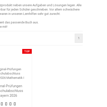
enzprodukt neben unsere Aufgaben und Lösungen legen. Alle
hbar für jeden Schüler geschrieben. Vor allem schwächere
en in unseren Lernhilfen sehr gut zurecht.
ment das passende Buch aus.
e mit!
1
TOP
inal-Prüfungen
schulabschluss
ayern 2026
athematik I