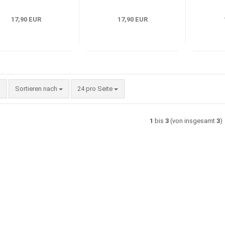
17,90 EUR
17,90 EUR
Sortieren nach
pro Seite
Sortieren nach
24 pro Seite
1
bis
3
(von insgesamt
3
)