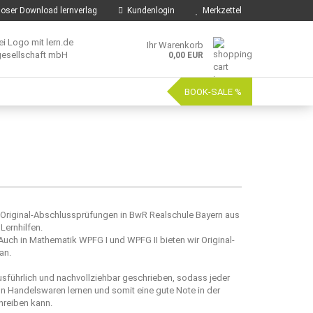
oser Download lernverlag
Kundenlogin
Merkzettel
Ihr Warenkorb
0,00 EUR
BOOK-SALE %
n Original-Abschlussprüfungen in BwR Realschule Bayern aus
Lernhilfen.
 Auch in Mathematik WPFG I und WPFG II bieten wir Original-
an.
usführlich und nachvollziehbar geschrieben, sodass jeder
 Handelswaren lernen und somit eine gute Note in der
hreiben kann.