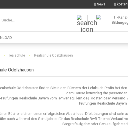
News
kostenl
Suche...
NLOAD
»
»
realschule
Realschule Odelzhausen
hule Odelzhausen
Realschule Odelzhausen finden Sie in den Büchern der Lehrbuch-Profis bei de
dem Hause lernverlag die passenden 
l-Prüfungen Realschule Bayern vom lernverlag | lern.de | Kostenloser Versand.
Prüfungen Realschule Bayern 
ünen Bücher sichern einen erfolgreichen Abschluss. Die Lösungen sind sehr a
üler auch während des Schuljahres für das Realschule BwR Thema Verkauf von
Stegreifaufgabe oder Schulaufgabe sc