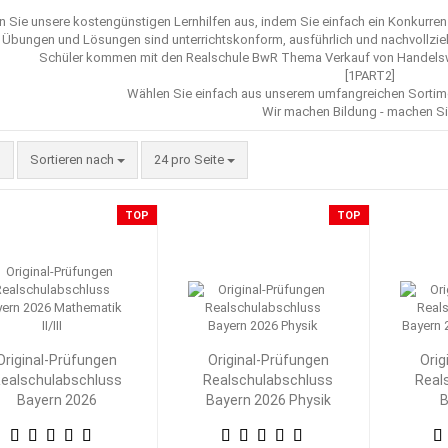
n Sie unsere kostengünstigen Lernhilfen aus, indem Sie einfach ein Konkurr
 Übungen und Lösungen sind unterrichtskonform, ausführlich und nachvollzie
Schüler kommen mit den Realschule BwR Thema Verkauf von Handelswar
[1PART2]
Wählen Sie einfach aus unserem umfangreichen Sorti
Wir machen Bildung - machen Si
Sortieren nach
pro Seite
Sortieren nach
24 pro Seite
TOP
TOP
Original-Prüfungen
Original-Prüfungen
Orig
ealschulabschluss
Realschulabschluss
Real
Bayern 2026
Bayern 2026 Physik
B
Mathematik II/III
M