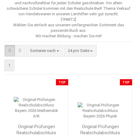
und nachvollziehbar für jeden Schüler geschrieben. Vor allem
schwächere Schüler kommen mit den Realschule BwR Thema Verkauf
von Handelswaren in unseren Lernhilfen sehr gut zurecht.
[1PART2]
Wählen Sie einfach aus unserem umfangreichen Sortiment das
passende Buch aus.
Wir machen Bildung - machen Sie mit!
Sortieren nach
pro Seite
Sortieren nach
24 pro Seite
1
TOP
TOP
Original-Prüfungen
Original-Prüfungen
Realschulabschluss
Realschulabschluss