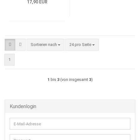
17,90 EUR
Sortieren nach
pro Seite
Sortieren nach
24 pro Seite
1
1
bis
3
(von insgesamt
3
)
Kundenlogin
E-
Mail-
Adresse
Passwort