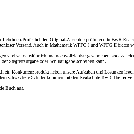
er Lehrbuch-Profis bei den Original-Abschlussprüfungen in BwR Reals
ostenloser Versand. Auch in Mathematik WPFG I und WPFG II bieten wi
gen sind sehr ausführlich und nachvollziehbar geschrieben, sodass jed
 der Stegreifaufgabe oder Schulaufgabe schreiben kann.
nfach ein Konkurrenzprodukt neben unsere Aufgaben und Lösungen lege
r allem schwächere Schüler kommen mit den Realschule BwR Thema Verk
nde Buch aus.