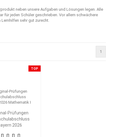
nzprodukt neben unsere Aufgaben und Lösungen legen. Alle
r für jeden Schüler geschrieben. Vor allem schwächere
ernhilfen sehr gut zurecht.
1
TOP
inal-Prüfungen
schulabschluss
ayern 2026
athematik I