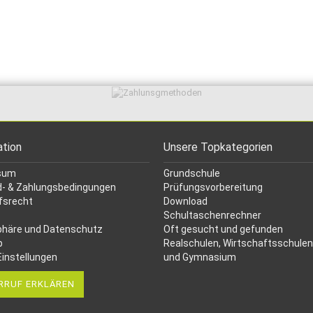
ation
Unsere Topkategorien
sum
Grundschule
- & Zahlungsbedingungen
Prüfungsvorbereitung
fsrecht
Download
Schultaschenrechner
phäre und Datenschutz
Oft gesucht
und gefunden
p
Realschulen,
Wirtschaftsschulen
Einstellungen
und Gymnasium
RRUF ERKLÄREN