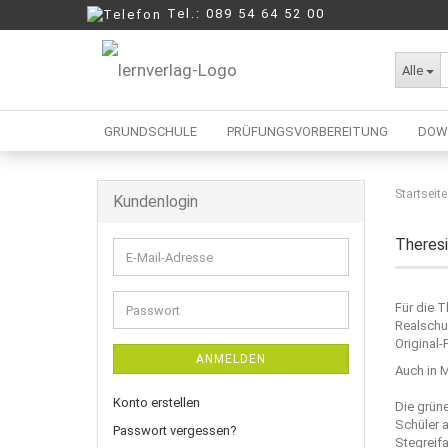
Tel.: 089 54 64 52 00
Alle
GRUNDSCHULE
PRÜFUNGSVORBEREITUNG
DOW
Startseite
Kundenlogin
Berufliche Oberschule
Mittelschule
Theresi
E-
Realschule
Mail-
Wirtschaftsschule
Adresse
Für die 
Passwort
Realschu
Original-
ANMELDEN
Auch in M
Konto erstellen
Die grüne
Schüler 
Passwort vergessen?
Stegreif