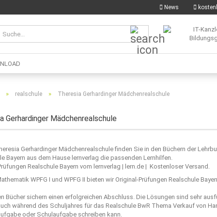
News
kostenl
Suche...
NLOAD
»
»
realschule
Theresia Gerhardinger Mädchenrealschule
a Gerhardinger Mädchenrealschule
Theresia Gerhardinger Mädchenrealschule finden Sie in den Büchern der Lehrb
le Bayern aus dem Hause lernverlag die passenden Lernhilfen.
Prüfungen Realschule Bayern vom lernverlag | lern.de | Kostenloser Versand.
athematik WPFG I und WPFG II bieten wir Original-Prüfungen Realschule Bayer
n Bücher sichern einen erfolgreichen Abschluss. Die Lösungen sind sehr ausf
auch während des Schuljahres für das Realschule BwR Thema Verkauf von Hand
aufgabe oder Schulaufgabe schreiben kann.