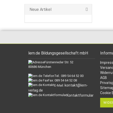
Neue Artikel
lern.de Bildungsgesellschaft mbH
Inform
Fürstenrieder Str. 52
Impres
80686 München
Versand
Widerru
Tel.: 089 54 64 52 00
AGB
Fax: 089 54 64 52 08
Privats
kontakt@lern-
E-Mail:
Sitema
verlag.de
Cookie 
Kontaktformular
WIDE