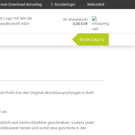
oser Download lernverlag
Kundenlogin
Merkzettel
Ihr Warenkorb
0,00 EUR
BOOK-SALE %
uch-Profis bei den Original-Abschlussprüfungen in BwR
n an.
ührlich und nachvollziehbar geschrieben, sodass jeder
elswaren lernen und somit eine gute Note in der