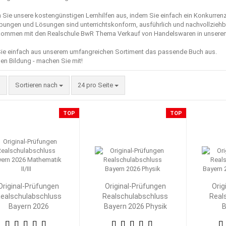
n Sie unsere kostengünstigen Lernhilfen aus, indem Sie einfach ein Konkurre
bungen und Lösungen sind unterrichtskonform, ausführlich und nachvollziehba
kommen mit den Realschule BwR Thema Verkauf von Handelswaren in unseren L
ie einfach aus unserem umfangreichen Sortiment das passende Buch aus.
en Bildung - machen Sie mit!
Sortieren nach
pro Seite
Sortieren nach
24 pro Seite
TOP
TOP
Original-Prüfungen
Original-Prüfungen
Orig
ealschulabschluss
Realschulabschluss
Real
Bayern 2026
Bayern 2026 Physik
B
Mathematik II/III
M