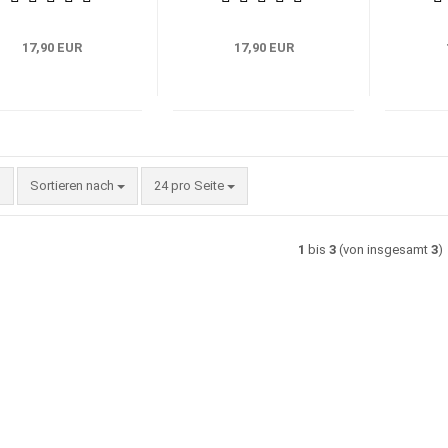
17,90 EUR
17,90 EUR
Sortieren nach
pro Seite
Sortieren nach
24 pro Seite
1
bis
3
(von insgesamt
3
)