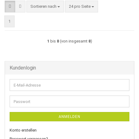
Sortieren nach
pro Seite
Sortieren nach
24 pro Seite
1
1
bis
8
(von insgesamt
8
)
Kundenlogin
E-
Mail-
Adresse
Passwort
ANMELDEN
Konto erstellen
Passwort vergessen?