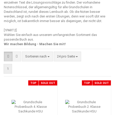
einzelnen Text die Lösungsvorschläge zu finden. Der vorhandene
Notenschlüssel, der allgemeingültig für alle Grundschulen in
Deutschland ist, rundet dieses Lernbuch ab. Ob die Noten besser
werden, zeigt sich nach den ersten Übungen, denn wer sooft übt wie
möglich, ist bekanntlich immer besser als diejenigen, der nicht übt.
[1PART2]
Wählen Sie einfach aus unserem umfangreichen Sortiment das
passende Buch aus.
Wir machen Bildung - Machen Sie mit!
Sortieren nach
pro Seite
Sortieren nach
24 pro Seite
1
TOP
SOLD OUT
TOP
SOLD OUT