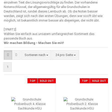
einzelnen Text die Lösungsvorschläge zu finden. Der vorhandene
Notenschlüssel, der allgemeingültig für alle Grundschulen in
Deutschland ist, rundet dieses Lernbuch ab. Ob die Noten besser
werden, zeigt sich nach den ersten Übungen, denn wer sooft übt wie
möglich, ist bekanntlich immer besser als diejenigen, der nicht übt.
[1PART2]
Wählen Sie einfach aus unserem umfangreichen Sortiment das
passende Buch aus.
Wir machen Bildung - Machen Sie mit!
Sortieren nach
pro Seite
Sortieren nach
24 pro Seite
1
TOP
SOLD OUT
TOP
SOLD OUT