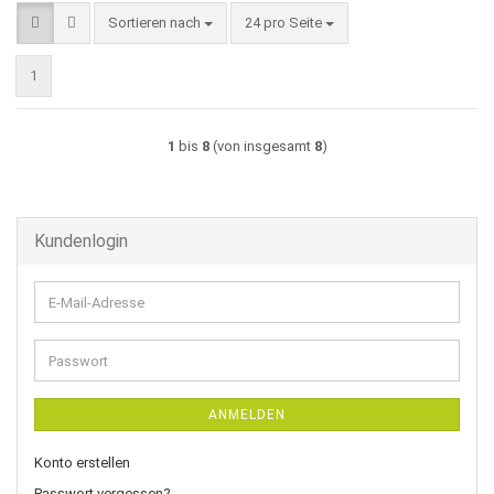
Sortieren nach
pro Seite
Sortieren nach
24 pro Seite
1
1
bis
8
(von insgesamt
8
)
Kundenlogin
E-
Mail-
Adresse
Passwort
ANMELDEN
Konto erstellen
Passwort vergessen?