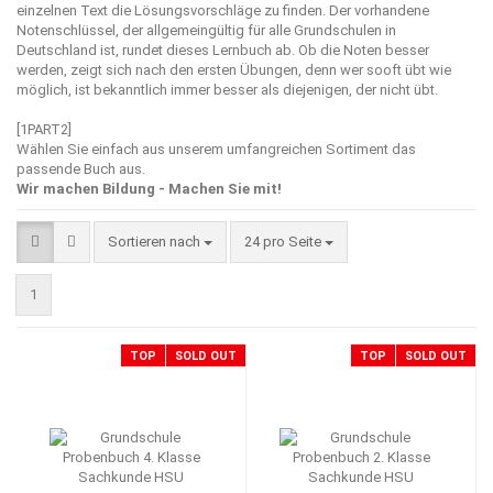
einzelnen Text die Lösungsvorschläge zu finden. Der vorhandene
Notenschlüssel, der allgemeingültig für alle Grundschulen in
Deutschland ist, rundet dieses Lernbuch ab. Ob die Noten besser
werden, zeigt sich nach den ersten Übungen, denn wer sooft übt wie
möglich, ist bekanntlich immer besser als diejenigen, der nicht übt.
[1PART2]
Wählen Sie einfach aus unserem umfangreichen Sortiment das
passende Buch aus.
Wir machen Bildung - Machen Sie mit!
Sortieren nach
pro Seite
Sortieren nach
24 pro Seite
1
TOP
SOLD OUT
TOP
SOLD OUT