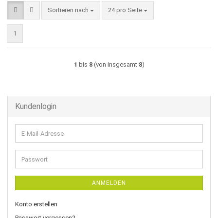
Sortieren nach
pro Seite
Sortieren nach
24 pro Seite
1
1
bis
8
(von insgesamt
8
)
Kundenlogin
E-
Mail-
Adresse
Passwort
ANMELDEN
Konto erstellen
Passwort vergessen?