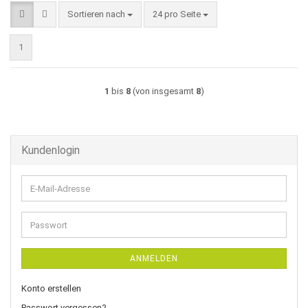
Sortieren nach
pro Seite
Sortieren nach
24 pro Seite
1
1
bis
8
(von insgesamt
8
)
Kundenlogin
E-
Mail-
Adresse
Passwort
ANMELDEN
Konto erstellen
Passwort vergessen?