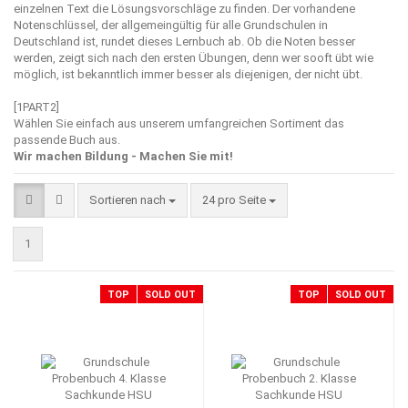
einzelnen Text die Lösungsvorschläge zu finden. Der vorhandene
Notenschlüssel, der allgemeingültig für alle Grundschulen in
Deutschland ist, rundet dieses Lernbuch ab. Ob die Noten besser
werden, zeigt sich nach den ersten Übungen, denn wer sooft übt wie
möglich, ist bekanntlich immer besser als diejenigen, der nicht übt.
[1PART2]
Wählen Sie einfach aus unserem umfangreichen Sortiment das
passende Buch aus.
Wir machen Bildung - Machen Sie mit!
Sortieren nach
pro Seite
Sortieren nach
24 pro Seite
1
TOP
SOLD OUT
TOP
SOLD OUT