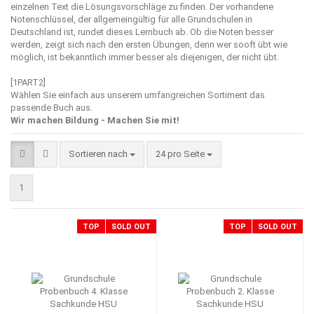
einzelnen Text die Lösungsvorschläge zu finden. Der vorhandene
Notenschlüssel, der allgemeingültig für alle Grundschulen in
Deutschland ist, rundet dieses Lernbuch ab. Ob die Noten besser
werden, zeigt sich nach den ersten Übungen, denn wer sooft übt wie
möglich, ist bekanntlich immer besser als diejenigen, der nicht übt.
[1PART2]
Wählen Sie einfach aus unserem umfangreichen Sortiment das
passende Buch aus.
Wir machen Bildung - Machen Sie mit!
Sortieren nach
pro Seite
Sortieren nach
24 pro Seite
1
TOP
SOLD OUT
TOP
SOLD OUT