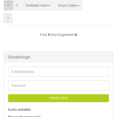
Sortieren nach
pro Seite
Sortieren nach
24 pro Seite
1
1
bis
8
(von insgesamt
8
)
Kundenlogin
E-
Mail-
Adresse
Passwort
ANMELDEN
Konto erstellen
Passwort vergessen?