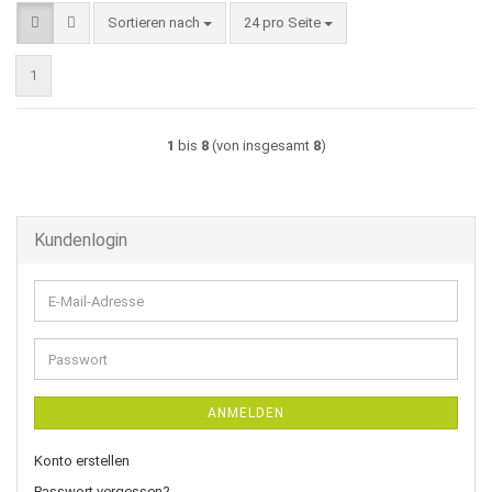
Sortieren nach
pro Seite
Sortieren nach
24 pro Seite
1
1
bis
8
(von insgesamt
8
)
Kundenlogin
E-
Mail-
Adresse
Passwort
ANMELDEN
Konto erstellen
Passwort vergessen?