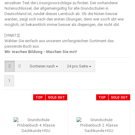
einzelnen Text die Lösungsvorschläge zu finden. Der vorhandene
Notenschlüssel, der allgemeingültig für alle Grundschulen in
Deutschland ist, rundet dieses Lernbuch ab. Ob die Noten besser
werden, zeigt sich nach den ersten Übungen, denn wer sooft übt wie
möglich, ist bekanntlich immer besser als diejenigen, der nicht übt.
[1PART2]
Wählen Sie einfach aus unserem umfangreichen Sortiment das
passende Buch aus.
Wir machen Bildung - Machen Sie mit!
Sortieren nach
pro Seite
Sortieren nach
24 pro Seite
1
TOP
SOLD OUT
TOP
SOLD OUT