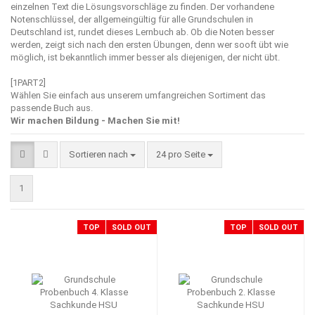
einzelnen Text die Lösungsvorschläge zu finden. Der vorhandene
Notenschlüssel, der allgemeingültig für alle Grundschulen in
Deutschland ist, rundet dieses Lernbuch ab. Ob die Noten besser
werden, zeigt sich nach den ersten Übungen, denn wer sooft übt wie
möglich, ist bekanntlich immer besser als diejenigen, der nicht übt.
[1PART2]
Wählen Sie einfach aus unserem umfangreichen Sortiment das
passende Buch aus.
Wir machen Bildung - Machen Sie mit!
Sortieren nach
pro Seite
Sortieren nach
24 pro Seite
1
TOP
SOLD OUT
TOP
SOLD OUT