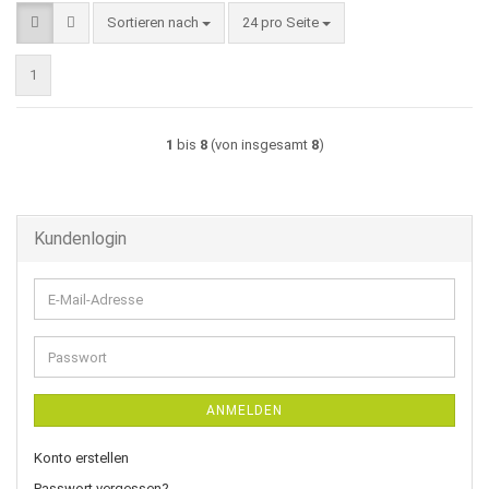
Sortieren nach
pro Seite
Sortieren nach
24 pro Seite
1
1
bis
8
(von insgesamt
8
)
Kundenlogin
E-
Mail-
Adresse
Passwort
ANMELDEN
Konto erstellen
Passwort vergessen?