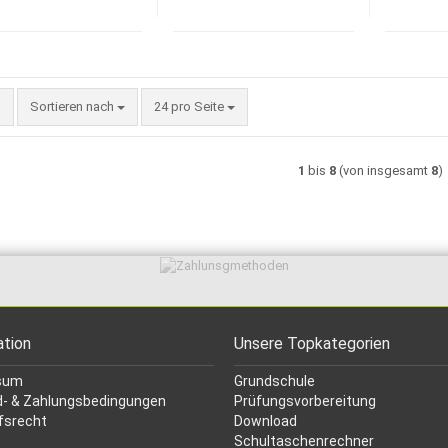
Sortieren nach
pro Seite
Sortieren nach
24 pro Seite
1
bis
8
(von insgesamt
8
)
ation
Unsere Topkategorien
sum
Grundschule
- & Zahlungsbedingungen
Prüfungsvorbereitung
fsrecht
Download
Schultaschenrechner