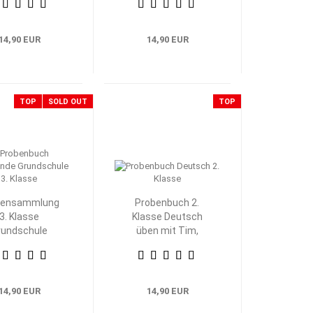
14,90 EUR
14,90 EUR
TOP
SOLD OUT
TOP
bensammlung
Probenbuch 2.
3. Klasse
Klasse Deutsch
rundschule
üben mit Tim,
eimat- und
Klara und Wolli
achkunde
Waschbär
14,90 EUR
14,90 EUR