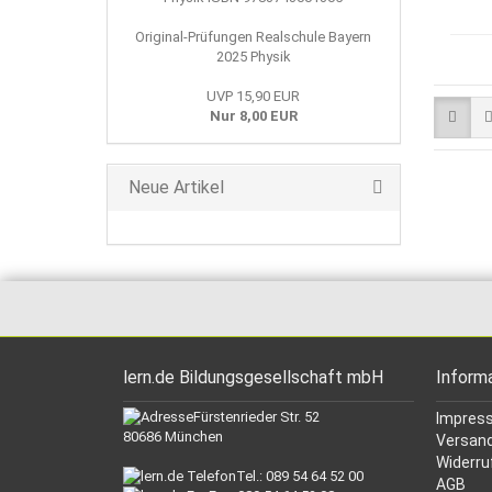
Original-Prüfungen Realschule Bayern
2025 Physik
UVP 15,90 EUR
Nur 8,00 EUR
Neue Artikel
lern.de Bildungsgesellschaft mbH
Inform
Fürstenrieder Str. 52
Impres
80686 München
Versand
Widerru
Tel.: 089 54 64 52 00
AGB