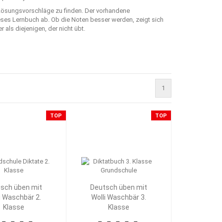
 Lösungsvorschläge zu finden. Der vorhandene
ieses Lernbuch ab. Ob die Noten besser werden, zeigt sich
als diejenigen, der nicht übt.
1
TOP
TOP
sch üben mit
Deutsch üben mit
i Waschbär 2.
Wolli Waschbär 3.
Klasse
Klasse