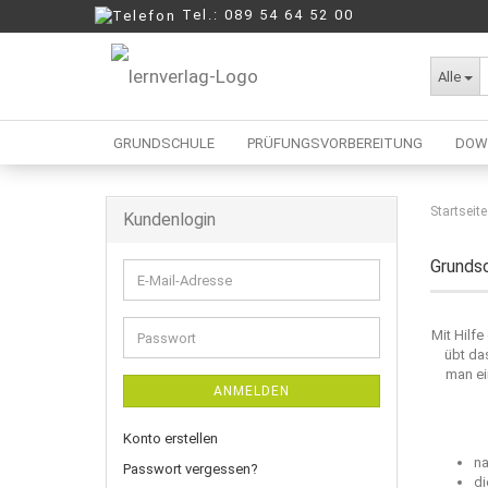
Tel.: 089 54 64 52 00
Alle
GRUNDSCHULE
PRÜFUNGSVORBEREITUNG
DOW
Startseite
Kundenlogin
Berufliche Oberschule
Mittelschule
Grundsc
E-
Realschule
Mail-
Wirtschaftsschule
Adresse
Mit Hilf
Passwort
übt da
man ei
ANMELDEN
Konto erstellen
na
Passwort vergessen?
di