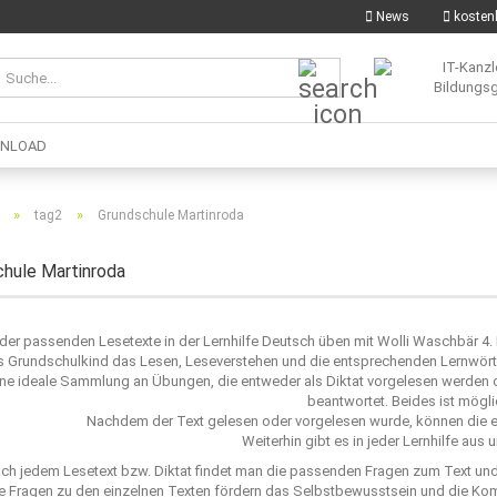
News
kostenl
Suche...
NLOAD
»
»
tag2
Grundschule Martinroda
hule Martinroda
e der passenden Lesetexte in der Lernhilfe Deutsch üben mit Wolli Waschbär 4.
s Grundschulkind das Lesen, Leseverstehen und die entsprechenden Lernwörte
ne ideale Sammlung an Übungen, die entweder als Diktat vorgelesen werden od
beantwortet. Beides ist mögli
Nachdem der Text gelesen oder vorgelesen wurde, können die e
Weiterhin gibt es in jeder Lernhilfe aus
ch jedem Lesetext bzw. Diktat findet man die passenden Fragen zum Text un
e Fragen zu den einzelnen Texten fördern das Selbstbewusstsein und die Ko