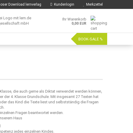
oser Download lernverlag
Kundenlogin
Merkzettel
Ihr Warenkorb
0,00 EUR
BOOK-SALE %
 Klasse, die auch gerne als Diktat verwendet werden können,
r der 4. Klasse Grundschule. Mit insgesamt 27 Texten hat
er das Kind die Texte liest und selbstständig die Fragen
ch.
inzelnen Fragen beantwortet werden.
 unserem Haus
d
mpetenz jedes einzelnen Kindes.