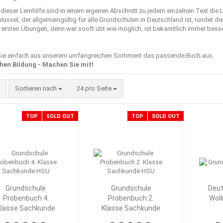
dieser Lernhilfe sind in einem eigenen Abschnitt zu jedem einzelnen Text die
üssel, der allgemeingültig für alle Grundschulen in Deutschland ist, rundet d
ersten Übungen, denn wer sooft übt wie möglich, ist bekanntlich immer besser 
ie einfach aus unserem umfangreichen Sortiment das passende Buch aus.
hen Bildung - Machen Sie mit!
Sortieren nach
pro Seite
Sortieren nach
24 pro Seite
TOP
SOLD OUT
TOP
SOLD OUT
Grundschule
Grundschule
Deut
Probenbuch 4.
Probenbuch 2.
Woll
lasse Sachkunde
Klasse Sachkunde
HSU
HSU