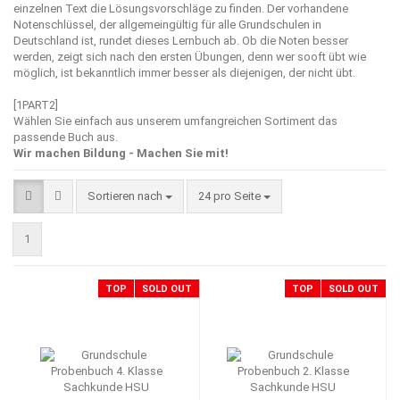
einzelnen Text die Lösungsvorschläge zu finden. Der vorhandene
Notenschlüssel, der allgemeingültig für alle Grundschulen in
Deutschland ist, rundet dieses Lernbuch ab. Ob die Noten besser
werden, zeigt sich nach den ersten Übungen, denn wer sooft übt wie
möglich, ist bekanntlich immer besser als diejenigen, der nicht übt.
[1PART2]
Wählen Sie einfach aus unserem umfangreichen Sortiment das
passende Buch aus.
Wir machen Bildung - Machen Sie mit!
Sortieren nach
pro Seite
Sortieren nach
24 pro Seite
1
TOP
SOLD OUT
TOP
SOLD OUT