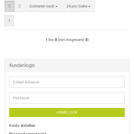
Sortieren nach
pro Seite
Sortieren nach
24 pro Seite
1
1
bis
8
(von insgesamt
8
)
Kundenlogin
E-
Mail-
Adresse
Passwort
ANMELDEN
Konto erstellen
Passwort vergessen?