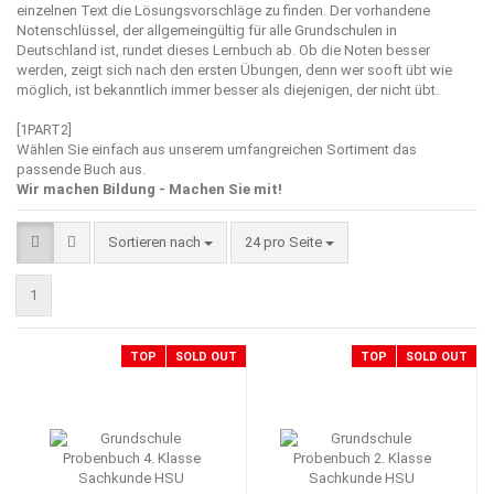
einzelnen Text die Lösungsvorschläge zu finden. Der vorhandene
Notenschlüssel, der allgemeingültig für alle Grundschulen in
Deutschland ist, rundet dieses Lernbuch ab. Ob die Noten besser
werden, zeigt sich nach den ersten Übungen, denn wer sooft übt wie
möglich, ist bekanntlich immer besser als diejenigen, der nicht übt.
[1PART2]
Wählen Sie einfach aus unserem umfangreichen Sortiment das
passende Buch aus.
Wir machen Bildung - Machen Sie mit!
Sortieren nach
pro Seite
Sortieren nach
24 pro Seite
1
TOP
SOLD OUT
TOP
SOLD OUT