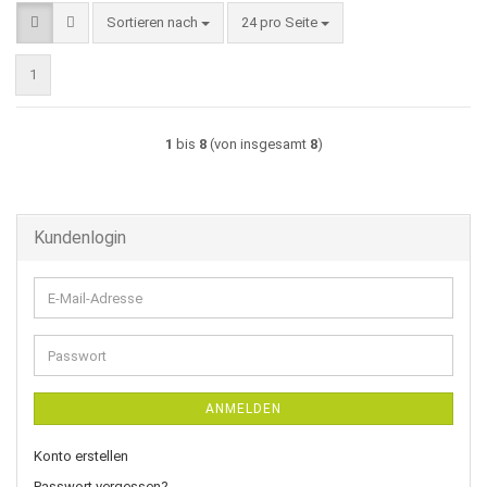
Sortieren nach
pro Seite
Sortieren nach
24 pro Seite
1
1
bis
8
(von insgesamt
8
)
Kundenlogin
E-
Mail-
Adresse
Passwort
ANMELDEN
Konto erstellen
Passwort vergessen?