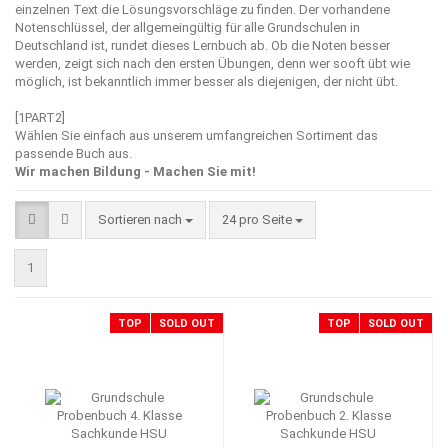
einzelnen Text die Lösungsvorschläge zu finden. Der vorhandene
Notenschlüssel, der allgemeingültig für alle Grundschulen in
Deutschland ist, rundet dieses Lernbuch ab. Ob die Noten besser
werden, zeigt sich nach den ersten Übungen, denn wer sooft übt wie
möglich, ist bekanntlich immer besser als diejenigen, der nicht übt.
[1PART2]
Wählen Sie einfach aus unserem umfangreichen Sortiment das
passende Buch aus.
Wir machen Bildung - Machen Sie mit!
Sortieren nach
pro Seite
Sortieren nach
24 pro Seite
1
TOP
SOLD OUT
TOP
SOLD OUT