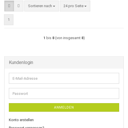
Sortieren nach
pro Seite
Sortieren nach
24 pro Seite
1
1
bis
8
(von insgesamt
8
)
Kundenlogin
E-
Mail-
Adresse
Passwort
ANMELDEN
Konto erstellen
Passwort vergessen?