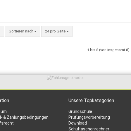
Sortieren nach
pro Seite
Sortieren nach
24 pro Seite
1
bis
8
(von insgesamt
8
)
ation
Unsere Topkategorien
sum
Grundschule
- & Zahlungsbedingungen
Prüfungsvorbereitung
fsrecht
Download
Schultaschenrechner