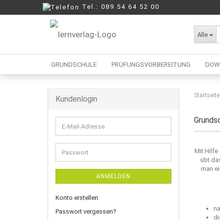
Tel.: 089 54 64 52 00
Alle
GRUNDSCHULE
PRÜFUNGSVORBEREITUNG
DOW
Startseite
Kundenlogin
Berufliche Oberschule
Mittelschule
Grunds
E-
Realschule
Mail-
Wirtschaftsschule
Adresse
Mit Hilf
Passwort
übt da
man ei
ANMELDEN
Konto erstellen
na
Passwort vergessen?
di