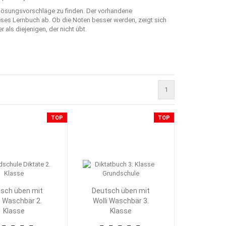
 Lösungsvorschläge zu finden. Der vorhandene
ieses Lernbuch ab. Ob die Noten besser werden, zeigt sich
als diejenigen, der nicht übt.
1
TOP
TOP
sch üben mit
Deutsch üben mit
i Waschbär 2.
Wolli Waschbär 3.
Klasse
Klasse