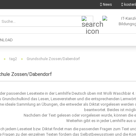
News
kostenl
Suche...
NLOAD
»
»
tag2
Grundschule Zossen/Dabendorf
chule Zossen/Dabendorf
e der passenden Lesetexte in der Lernhilfe Deutsch üben mit Wolli Waschbär 4.
s Grundschulkind das Lesen, Leseverstehen und die entsprechenden Lernwörte
ne ideale Sammlung an Übungen, die entweder als Diktat vorgelesen werden od
beantwortet. Beides ist mögli
Nachdem der Text gelesen oder vorgelesen wurde, können die e
Weiterhin gibt es in jeder Lernhilfe aus
ch jedem Lesetext bzw. Diktat findet man die passenden Fragen zum Text un
e Fragen zu den einzelnen Texten fördern das Selbstbewusstsein und die Ko