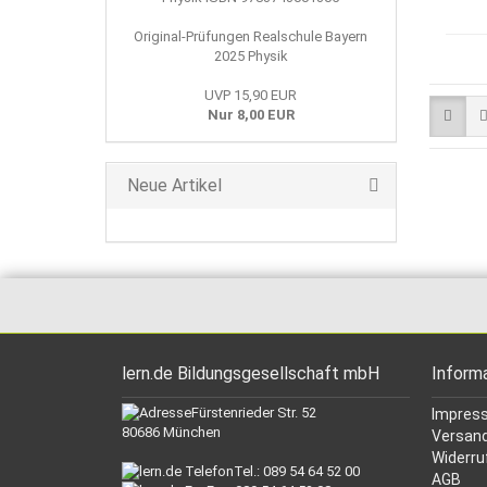
Original-Prüfungen Realschule Bayern
2025 Physik
UVP 15,90 EUR
Nur 8,00 EUR
Neue Artikel
lern.de Bildungsgesellschaft mbH
Inform
Fürstenrieder Str. 52
Impres
80686 München
Versand
Widerru
Tel.: 089 54 64 52 00
AGB