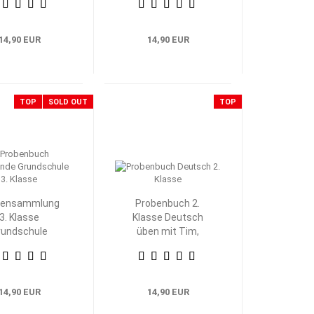
14,90 EUR
14,90 EUR
TOP
SOLD OUT
TOP
bensammlung
Probenbuch 2.
3. Klasse
Klasse Deutsch
rundschule
üben mit Tim,
eimat- und
Klara und Wolli
achkunde
Waschbär
14,90 EUR
14,90 EUR