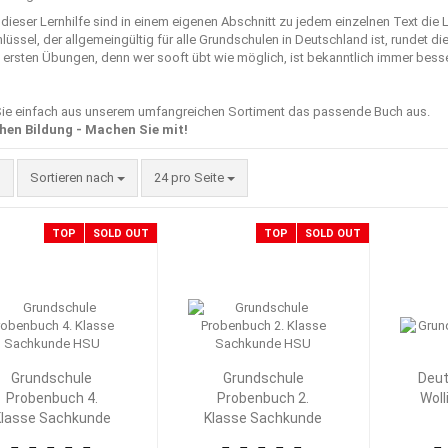
dieser Lernhilfe sind in einem eigenen Abschnitt zu jedem einzelnen Text die
üssel, der allgemeingültig für alle Grundschulen in Deutschland ist, rundet d
ersten Übungen, denn wer sooft übt wie möglich, ist bekanntlich immer besser 
ie einfach aus unserem umfangreichen Sortiment das passende Buch aus.
hen Bildung - Machen Sie mit!
Sortieren nach
pro Seite
Sortieren nach
24 pro Seite
TOP
SOLD OUT
TOP
SOLD OUT
Grundschule
Grundschule
Deut
Probenbuch 4.
Probenbuch 2.
Woll
lasse Sachkunde
Klasse Sachkunde
HSU
HSU