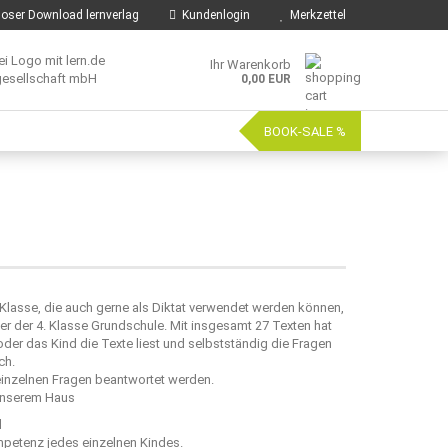
oser Download lernverlag
Kundenlogin
Merkzettel
Ihr Warenkorb
0,00 EUR
BOOK-SALE %
 Klasse, die auch gerne als Diktat verwendet werden können,
r der 4. Klasse Grundschule. Mit insgesamt 27 Texten hat
er das Kind die Texte liest und selbstständig die Fragen
ch.
inzelnen Fragen beantwortet werden.
 unserem Haus
d
mpetenz jedes einzelnen Kindes.