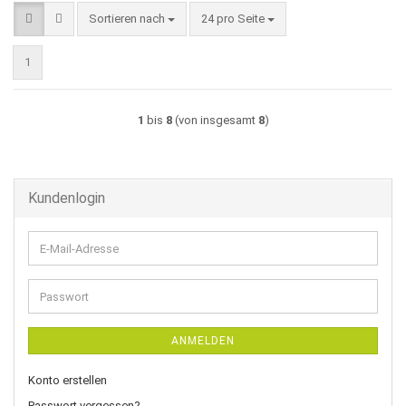
Sortieren nach
pro Seite
Sortieren nach
24 pro Seite
1
1
bis
8
(von insgesamt
8
)
Kundenlogin
E-
Mail-
Adresse
Passwort
ANMELDEN
Konto erstellen
Passwort vergessen?