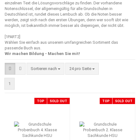
einzelnen Text die Lösungsvorschläge zu finden. Der vorhandene
Notenschlüssel, der allgemeingültig für alle Grundschulen in
Deutschland ist, rundet dieses Lernbuch ab. Ob die Noten besser
werden, zeigt sich nach den ersten Übungen, denn wer sooft übt wie
möglich, ist bekanntlich immer besser als diejenigen, der nicht übt.
[1PART2]
Wählen Sie einfach aus unserem umfangreichen Sortiment das
passende Buch aus.
Wir machen Bildung - Machen Sie mit!
Sortieren nach
pro Seite
Sortieren nach
24 pro Seite
1
TOP
SOLD OUT
TOP
SOLD OUT