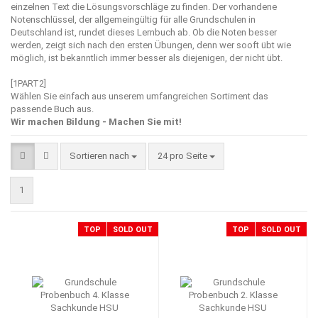
einzelnen Text die Lösungsvorschläge zu finden. Der vorhandene
Notenschlüssel, der allgemeingültig für alle Grundschulen in
Deutschland ist, rundet dieses Lernbuch ab. Ob die Noten besser
werden, zeigt sich nach den ersten Übungen, denn wer sooft übt wie
möglich, ist bekanntlich immer besser als diejenigen, der nicht übt.
[1PART2]
Wählen Sie einfach aus unserem umfangreichen Sortiment das
passende Buch aus.
Wir machen Bildung - Machen Sie mit!
Sortieren nach
pro Seite
Sortieren nach
24 pro Seite
1
TOP
SOLD OUT
TOP
SOLD OUT