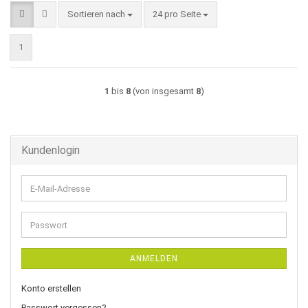
Sortieren nach
pro Seite
Sortieren nach
24 pro Seite
1
1
bis
8
(von insgesamt
8
)
Kundenlogin
E-
Mail-
Adresse
Passwort
ANMELDEN
Konto erstellen
Passwort vergessen?