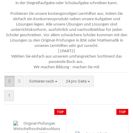
in der Stegreifaufgabe oder Schulaufgabe schreiben kann.
Probieren Sie unsere kostengünstigen Lernhilfen aus, indem Sie
einfach ein Konkurrenzprodukt neben unsere Aufgaben und
Lösungen legen. Alle unsere Übungen und Lösungen sind
unterrichtskonform, ausführlich und nachvollziehbar für jeden
Schüler geschrieben. Vor allem schwächere Schüler kommen mit den
Lösungen zu den Original-Prüfungen in BSK oder Mathematik in
unseren Lernhilfen sehr gut zurecht.
[1PART2]
Wählen Sie einfach aus unserem umfangreichen Sortiment das
passende Buch aus.
Wir machen Bildung - machen Sie mit
Sortieren nach
pro Seite
Sortieren nach
24 pro Seite
1
TOP
TOP