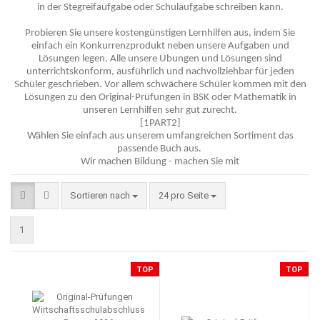
in der Stegreifaufgabe oder Schulaufgabe schreiben kann.
Probieren Sie unsere kostengünstigen Lernhilfen aus, indem Sie
einfach ein Konkurrenzprodukt neben unsere Aufgaben und
Lösungen legen. Alle unsere Übungen und Lösungen sind
unterrichtskonform, ausführlich und nachvollziehbar für jeden
Schüler geschrieben. Vor allem schwächere Schüler kommen mit den
Lösungen zu den Original-Prüfungen in BSK oder Mathematik in
unseren Lernhilfen sehr gut zurecht.
[1PART2]
Wählen Sie einfach aus unserem umfangreichen Sortiment das
passende Buch aus.
Wir machen Bildung - machen Sie mit
Sortieren nach
pro Seite
Sortieren nach
24 pro Seite
1
TOP
TOP