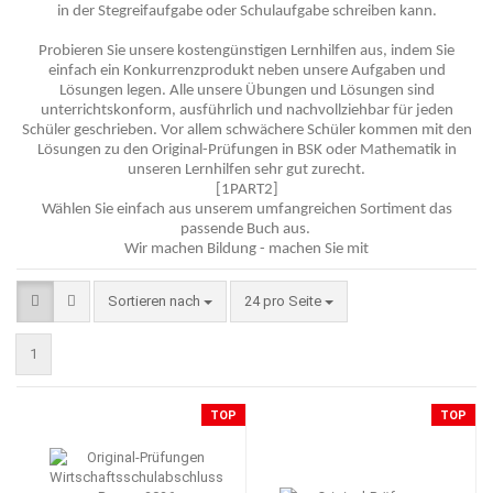
in der Stegreifaufgabe oder Schulaufgabe schreiben kann.
Probieren Sie unsere kostengünstigen Lernhilfen aus, indem Sie
einfach ein Konkurrenzprodukt neben unsere Aufgaben und
Lösungen legen. Alle unsere Übungen und Lösungen sind
unterrichtskonform, ausführlich und nachvollziehbar für jeden
Schüler geschrieben. Vor allem schwächere Schüler kommen mit den
Lösungen zu den Original-Prüfungen in BSK oder Mathematik in
unseren Lernhilfen sehr gut zurecht.
[1PART2]
Wählen Sie einfach aus unserem umfangreichen Sortiment das
passende Buch aus.
Wir machen Bildung - machen Sie mit
Sortieren nach
pro Seite
Sortieren nach
24 pro Seite
1
TOP
TOP