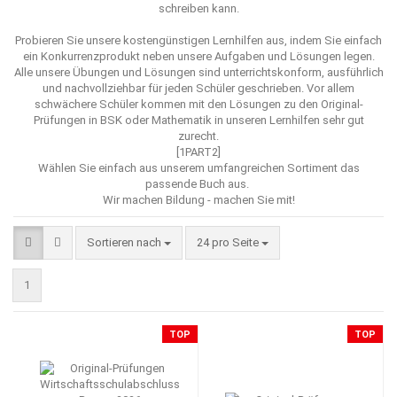
schreiben kann.
Probieren Sie unsere kostengünstigen Lernhilfen aus, indem Sie einfach
ein Konkurrenzprodukt neben unsere Aufgaben und Lösungen legen.
Alle unsere Übungen und Lösungen sind unterrichtskonform, ausführlich
und nachvollziehbar für jeden Schüler geschrieben. Vor allem
schwächere Schüler kommen mit den Lösungen zu den Original-
Prüfungen in BSK oder Mathematik in unseren Lernhilfen sehr gut
zurecht.
[1PART2]
Wählen Sie einfach aus unserem umfangreichen Sortiment das
passende Buch aus.
Wir machen Bildung - machen Sie mit!
Sortieren nach
pro Seite
Sortieren nach
24 pro Seite
1
TOP
TOP