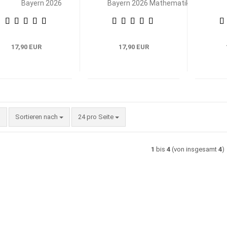
Bayern 2026
Bayern 2026 Mathematik
Betriebswirtschaftliche
Betr
Steuerung und Kontrolle
17,90 EUR
17,90 EUR
Sortieren nach
pro Seite
Sortieren nach
24 pro Seite
1
bis
4
(von insgesamt
4
)