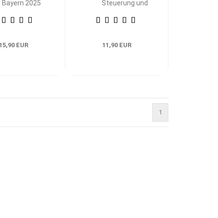
Bayern 2025
Steuerung und
iebswirtschaftliche
Kontrolle 2022
Steuerung und
Wirtschaftsschule
Kontrolle
Bayern
15,90 EUR
11,90 EUR
1