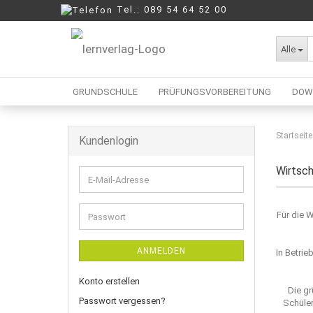
Tel.: 089 54 64 52 00
Alle
GRUNDSCHULE
PRÜFUNGSVORBEREITUNG
DOW
Startseite
Kundenlogin
Berufliche Oberschule
Mittelschule
Wirtsc
E-
Realschule
Mail-
Wirtschaftsschule
Adresse
Für die 
Passwort
ANMELDEN
In Betri
Konto erstellen
Die gr
Passwort vergessen?
Schüler