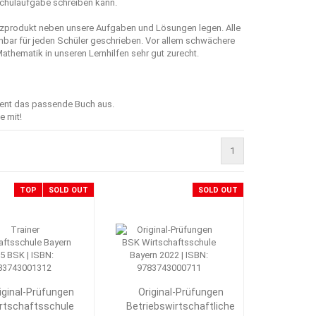
Schulaufgabe schreiben kann.
enzprodukt neben unsere Aufgaben und Lösungen legen. Alle
hbar für jeden Schüler geschrieben. Vor allem schwächere
thematik in unseren Lernhilfen sehr gut zurecht.
ment das passende Buch aus.
e mit!
1
TOP
SOLD OUT
SOLD OUT
iginal-Prüfungen
Original-Prüfungen
rtschaftsschule
Betriebswirtschaftliche