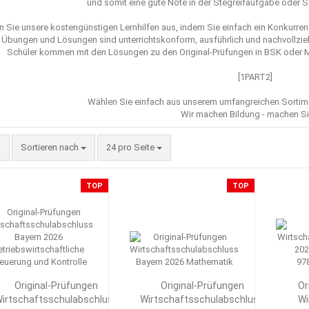
und somit eine gute Note in der Stegreifaufgabe oder 
n Sie unsere kostengünstigen Lernhilfen aus, indem Sie einfach ein Konkurr
 Übungen und Lösungen sind unterrichtskonform, ausführlich und nachvollzie
Schüler kommen mit den Lösungen zu den Original-Prüfungen in BSK oder Ma
[1PART2]
Wählen Sie einfach aus unserem umfangreichen Sorti
Wir machen Bildung - machen Si
Sortieren nach
pro Seite
Sortieren nach
24 pro Seite
TOP
TOP
Original-Prüfungen
Original-Prüfungen
Or
irtschaftsschulabschluss
Wirtschaftsschulabschluss
Wi