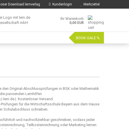
oser Download lernverlag
Kundenlogin
Merkzettel
Ihr Warenkorb
0,00 EUR
BOOK-SALE %
bei den Original-Abschlussprüfungen in BSK oder Mathematik
die passenden Lernhilfen.
 | lern.de | Kostenloser Versand.
al-Prüfungen für die Wirtschaftsschule Bayern aus dem Hause
leren Schulabschluss schreiben.
usführlich und nachvollziehbar geschrieben, sodass jeder
kostenrechnung, Teilkostenrechnung oder Marketing lernen