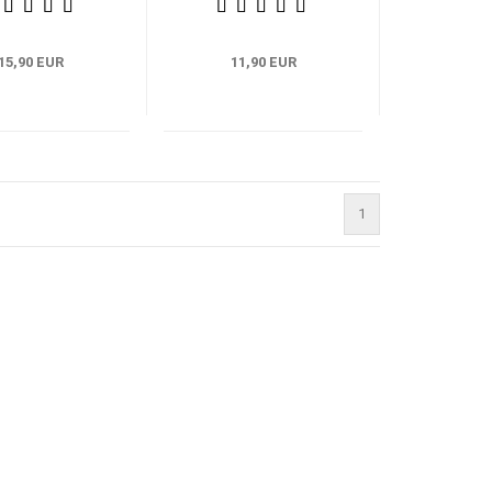
Steuerung und
Wirtschaftsschule
Kontrolle
Bayern
15,90 EUR
11,90 EUR
1