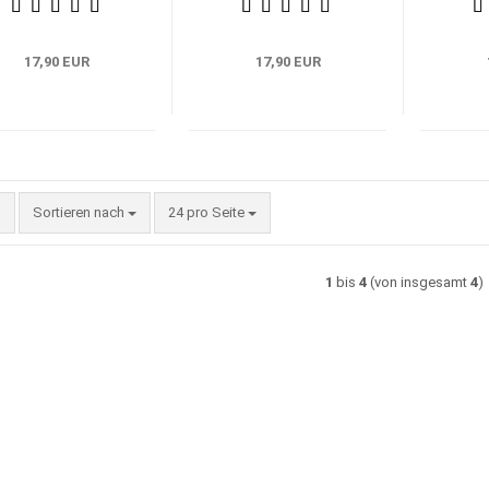
Steuerung und Kontrolle
17,90 EUR
17,90 EUR
Sortieren nach
pro Seite
Sortieren nach
24 pro Seite
1
bis
4
(von insgesamt
4
)