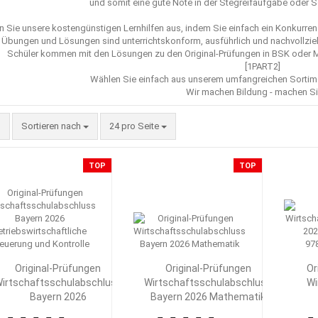
und somit eine gute Note in der Stegreifaufgabe oder 
n Sie unsere kostengünstigen Lernhilfen aus, indem Sie einfach ein Konkurr
 Übungen und Lösungen sind unterrichtskonform, ausführlich und nachvollzie
Schüler kommen mit den Lösungen zu den Original-Prüfungen in BSK oder Ma
[1PART2]
Wählen Sie einfach aus unserem umfangreichen Sorti
Wir machen Bildung - machen Si
Sortieren nach
pro Seite
Sortieren nach
24 pro Seite
TOP
TOP
Original-Prüfungen
Original-Prüfungen
Or
irtschaftsschulabschluss
Wirtschaftsschulabschluss
Wi
Bayern 2026
Bayern 2026 Mathematik
Betriebswirtschaftliche
Betr