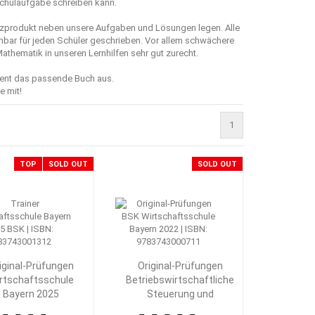
Schulaufgabe schreiben kann.
enzprodukt neben unsere Aufgaben und Lösungen legen. Alle
hbar für jeden Schüler geschrieben. Vor allem schwächere
thematik in unseren Lernhilfen sehr gut zurecht.
ment das passende Buch aus.
e mit!
1
TOP
SOLD OUT
SOLD OUT
iginal-Prüfungen
Original-Prüfungen
rtschaftsschule
Betriebswirtschaftliche
Bayern 2025
Steuerung und
iebswirtschaftliche
Kontrolle 2022