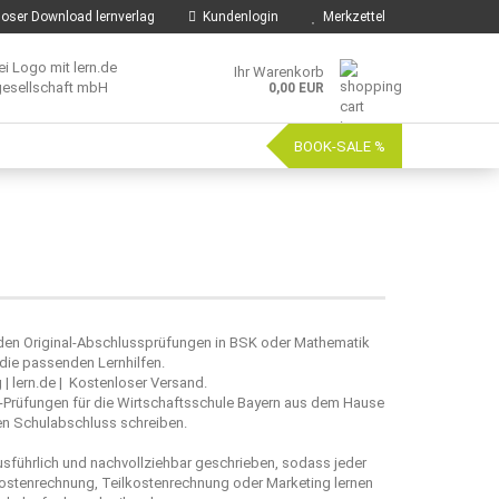
oser Download lernverlag
Kundenlogin
Merkzettel
Ihr Warenkorb
0,00 EUR
BOOK-SALE %
i den Original-Abschlussprüfungen in BSK oder Mathematik
die passenden Lernhilfen.
 | lern.de | Kostenloser Versand.
al-Prüfungen für die Wirtschaftsschule Bayern aus dem Hause
leren Schulabschluss schreiben.
usführlich und nachvollziehbar geschrieben, sodass jeder
kostenrechnung, Teilkostenrechnung oder Marketing lernen