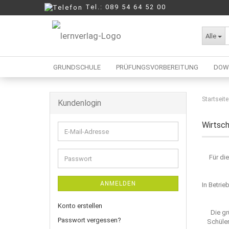
Tel.: 089 54 64 52 00
Alle
GRUNDSCHULE
PRÜFUNGSVORBEREITUNG
DOW
Startseite
Kundenlogin
Berufliche Oberschule
Mittelschule
Wirtsc
E-
Realschule
Mail-
Wirtschaftsschule
Adresse
Für di
Passwort
ANMELDEN
In Betri
Konto erstellen
Die gr
Passwort vergessen?
Schüler