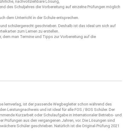
hrliche, nachvollziehbare Lösung,
rend des Schuljahres die Vorbereitung auf einzelne Prüfungen möglich
ch dem Unterricht in der Schule entsprechen.
r und schülergerecht geschrieben. Deshalb ist das ideal um sich auf
teikarten zum Lernen zu erstellen.
er, dem man Termine und Tipps zur Vorbereitung auf die
use
lernverlag
, ist der passende Wegbegleiter schon während des
en Leistungnachweis und ist ideal für alle FOS / BOS Schüler. Der
kommende Kurzarbeit oder Schulaufgabe in Internationaler Betriebs- und
 der Prüfungen aus den vergangenen Jahren, vor. Die Lösungen sind
hwächere Schüler geschrieben. Natürlich ist die Original-Prüfung 2021