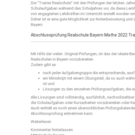
Die “
Trainer Realschule
” mit den Prüfungen der letzten Jahr
Schulaufgaben während des Schuljahres vor, da diese Lernh
von engagierten Lehrkräften im Unterricht erstellt worden sin
Daher ist er eine gute Möglichkeit zur Notenbesserung und
Bayern.
Abschlussprüfung Realschule Bayern Mathe 2022 Tra
Mit Hilfe der vielen Original-Prüfungen, ist das der ideale
Realschulen in Bayern vorzubereiten.
Zudem gibt es
nach jeder Aufgabengruppe die entsprechende, ausfü
ein Miniskript mit einem Übungsteil, da so auch wäh
ist und
Lösungen zu den einzelnen Prüfungsaufgaben, die au
Alle Lösungen sind vollständig, ausführlich, nachvollziehba
die Schulaufgaben oder Kurzarbeiten vorzubereiten oder Kar
Auch enthält es noch einen übersichtlichen Prüfungskalend
Abschlussprüfung entnehmen kann.
Weiterlesen
Kommentar hinterlassen