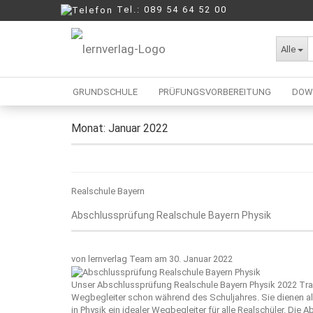
Tel.: 089 54 64 52 00
Alle
lernverlag Blog
GRUNDSCHULE
PRÜFUNGSVORBEREITUNG
DOW
Monat:
Januar 2022
Berufliche Oberschule
Mittelschule
Realschule
Realschule Bayern
Wirtschaftsschule
Abschlussprüfung Realschule Bayern Physik
von
lernverlag Team
am 30. Januar 2022
Unser Abschlussprüfung Realschule Bayern Physik 2022 Tra
Wegbegleiter schon während des Schuljahres. Sie dienen 
in Physik ein idealer Wegbegleiter für alle Realschüler. Die