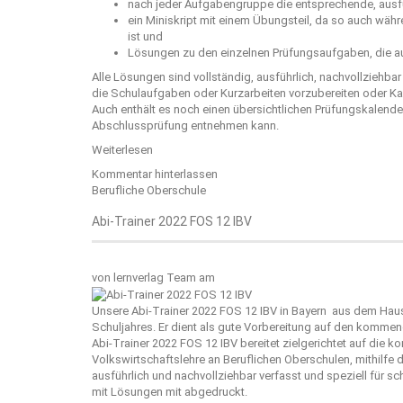
nach jeder Aufgabengruppe die entsprechende, ausfü
ein Miniskript mit einem Übungsteil, da so auch wäh
ist und
Lösungen zu den einzelnen Prüfungsaufgaben, die au
Alle Lösungen sind vollständig, ausführlich, nachvollziehba
die Schulaufgaben oder Kurzarbeiten vorzubereiten oder Kar
Auch enthält es noch einen übersichtlichen Prüfungskalend
Abschlussprüfung entnehmen kann.
Weiterlesen
Kommentar hinterlassen
Berufliche Oberschule
Abi-Trainer 2022 FOS 12 IBV
von
lernverlag Team
am
Unsere Abi-Trainer 2022 FOS 12 IBV in Bayern aus dem Ha
Schuljahres. Er dient als gute Vorbereitung auf den kommend
Abi-Trainer 2022 FOS 12 IBV bereitet zielgerichtet auf die 
Volkswirtschaftslehre an Beruflichen Oberschulen, mithilfe
ausführlich und nachvollziehbar verfasst und speziell für sc
mit Lösungen mit abgedruckt.