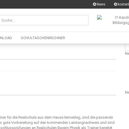
News
kostenl
NLOAD
SCHULTASCHENRECHNER
Su
für
Ne
Ne
iner für die Realschule aus dem Hause
lernverlag
, sind die passende
als gute Vorbereitung auf den kommenden Leistungnachweis und sind
 Abschlussprüfungen an Realschulen Bayern Physik als Trainer bereitet