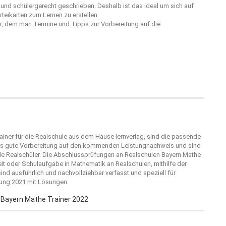
r und schülergerecht geschrieben. Deshalb ist das ideal um sich auf
teikarten zum Lernen zu erstellen.
er, dem man Termine und Tipps zur Vorbereitung auf die
ainer für die Realschule aus dem Hause
lernverlag
, sind die passende
als gute Vorbereitung auf den kommenden Leistungnachweis und sind
alle Realschüler. Die Abschlussprüfungen an Realschulen Bayern Mathe
eit oder Schulaufgabe in Mathematik an Realschulen, mithilfe der
nd ausführlich und nachvollziehbar verfasst und speziell für
fung 2021 mit Lösungen.
Bayern Mathe Trainer 2022