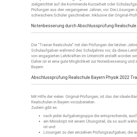
zielgerichtet auf die kommende Kurzarbeit oder Schulaufgab
Prüfungen aus den vergangenen Jahren, vor. Die Lösungen si
schwächere Schüler geschrieben. Inklusive der Original-Prü
Notenbesserung durch Abschlussprüfung Realschule 
Die “
Trainer Realschule
” mit den Prüfungen der letzten Jahr
Schulaufgaben während des Schuljahres vor, da diese Lernh
von engagierten Lehrkräften im Unterricht erstellt worden sin
Daher ist er eine gute Möglichkeit zur Notenbesserung und
Bayern.
Abschlussprüfung Realschule Bayern Physik 2022 Tra
Mit Hilfe der vielen Original-Prüfungen, ist das der ideale 
Realschulen in Bayern vorzubereiten.
Zudem gibt es
nach jeder Aufgabengruppe die entsprechende, ausfü
ein Miniskript mit einem Übungsteil, da so auch wäh
ist und
Lösungen zu den einzelnen Prüfungsaufgaben, die au