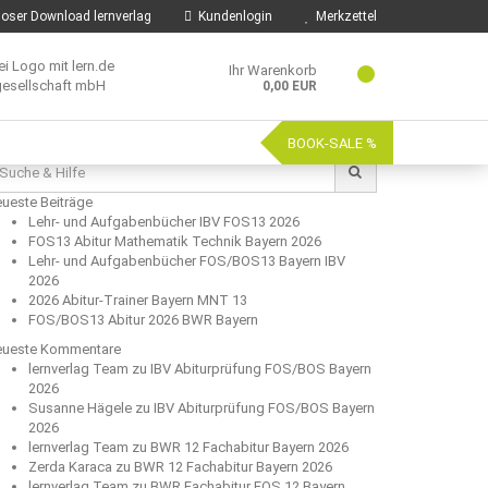
oser Download lernverlag
Kundenlogin
Merkzettel
Ihr Warenkorb
0,00 EUR
BOOK-SALE %
che
:
ueste Beiträge
Lehr- und Aufgabenbücher IBV FOS13 2026
FOS13 Abitur Mathematik Technik Bayern 2026
Lehr- und Aufgabenbücher FOS/BOS13 Bayern IBV
2026
2026 Abitur-Trainer Bayern MNT 13
FOS/BOS13 Abitur 2026 BWR Bayern
ueste Kommentare
lernverlag Team
zu
IBV Abiturprüfung FOS/BOS Bayern
2026
Susanne Hägele
zu
IBV Abiturprüfung FOS/BOS Bayern
2026
lernverlag Team
zu
BWR 12 Fachabitur Bayern 2026
Zerda Karaca
zu
BWR 12 Fachabitur Bayern 2026
lernverlag Team
zu
BWR Fachabitur FOS 12 Bayern