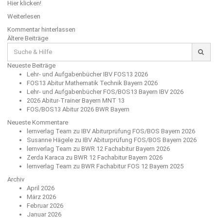
Hier klicken!
Weiterlesen
Kommentar hinterlassen
Beitragsnavigation
Ältere Beiträge
Suche
für:
Neueste Beiträge
Lehr- und Aufgabenbücher IBV FOS13 2026
FOS13 Abitur Mathematik Technik Bayern 2026
Lehr- und Aufgabenbücher FOS/BOS13 Bayern IBV 2026
2026 Abitur-Trainer Bayern MNT 13
FOS/BOS13 Abitur 2026 BWR Bayern
Neueste Kommentare
lernverlag Team
zu
IBV Abiturprüfung FOS/BOS Bayern 2026
Susanne Hägele
zu
IBV Abiturprüfung FOS/BOS Bayern 2026
lernverlag Team
zu
BWR 12 Fachabitur Bayern 2026
Zerda Karaca
zu
BWR 12 Fachabitur Bayern 2026
lernverlag Team
zu
BWR Fachabitur FOS 12 Bayern 2025
Archiv
April 2026
März 2026
Februar 2026
Januar 2026