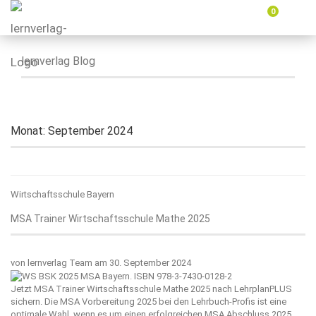
0
Menü
ein-
oder
ausbl
lernverlag Blog
Monat:
September 2024
Wirtschaftsschule Bayern
MSA Trainer Wirtschaftsschule Mathe 2025
von
lernverlag Team
am 30. September 2024
Jetzt MSA Trainer Wirtschaftsschule Mathe 2025 nach LehrplanPLUS
sichern. Die MSA Vorbereitung 2025 bei den Lehrbuch-Profis ist eine
optimale Wahl, wenn es um einen erfolgreichen MSA Abschluss 2025