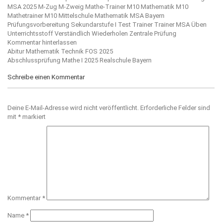
MSA 2025
M-Zug
M-Zweig
Mathe-Trainer M10
Mathematik M10
Mathetrainer M10
Mittelschule Mathematik
MSA Bayern
Prüfungsvorbereitung
Sekundarstufe I
Test
Trainer
Trainer MSA
Üben
Unterrichtsstoff
Verständlich
Wiederholen
Zentrale Prüfung
Kommentar hinterlassen
Beitragsnavigation
Abitur Mathematik Technik FOS 2025
Abschlussprüfung Mathe I 2025 Realschule Bayern
Schreibe einen Kommentar
Deine E-Mail-Adresse wird nicht veröffentlicht.
Erforderliche Felder sind
mit
*
markiert
Kommentar
*
Name
*