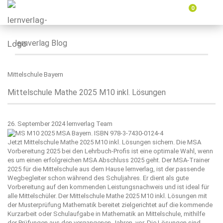
0
Menü
ein-
oder
ausbl
lernverlag Blog
Mittelschule Bayern
Mittelschule Mathe 2025 M10 inkl. Lösungen
26. September 2024
lernverlag Team
Jetzt Mittelschule Mathe 2025 M10 inkl. Lösungen sichern. Die MSA
Vorbereitung 2025 bei den Lehrbuch-Profis ist eine optimale Wahl, wenn
es um einen erfolgreichen MSA Abschluss 2025 geht. Der MSA-Trainer
2025 für die Mittelschule aus dem Hause
lernverlag
, ist der passende
Wegbegleiter schon während des Schuljahres. Er dient als gute
Vorbereitung auf den kommenden Leistungsnachweis und ist ideal für
alle Mittelschüler. Der Mittelschule Mathe 2025 M10 inkl. Lösungen mit
der Musterprüfung Mathematik bereitet zielgerichtet auf die kommende
Kurzarbeit oder Schulaufgabe in Mathematik an Mittelschule, mithilfe
der Prüfungen aus den vergangenen Jahren, vor. Die Lösungen sind