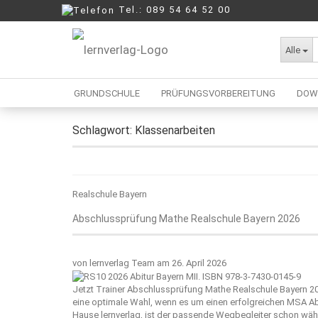
Tel.: 089 54 64 52 00
Alle
lernverlag Blog
GRUNDSCHULE
PRÜFUNGSVORBEREITUNG
DOW
Schlagwort:
Klassenarbeiten
Berufliche Oberschule
Mittelschule
Realschule
Realschule Bayern
Wirtschaftsschule
Abschlussprüfung Mathe Realschule Bayern 2026
von
lernverlag Team
am 26. April 2026
Jetzt Trainer Abschlussprüfung Mathe Realschule Bayern 20
eine optimale Wahl, wenn es um einen erfolgreichen MSA A
Hause
lernverlag
, ist der passende Wegbegleiter schon währ