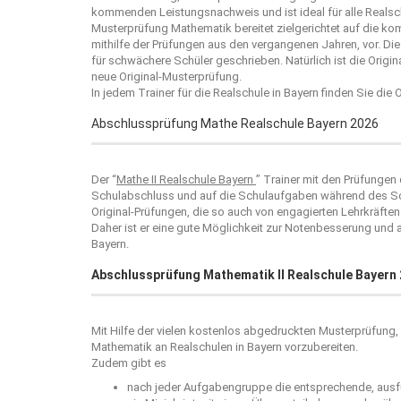
kommenden Leistungsnachweis und ist ideal für alle Realsc
Musterprüfung Mathematik bereitet zielgerichtet auf die k
mithilfe der Prüfungen aus den vergangenen Jahren, vor. Die
für schwächere Schüler geschrieben. Natürlich ist die Orig
neue Original-Musterprüfung.
In jedem Trainer für die Realschule in Bayern finden Sie die
Abschlussprüfung Mathe Realschule Bayern 2026
Der “
Mathe II Realschule Bayern
” Trainer mit den Prüfungen 
Schulabschluss und auf die Schulaufgaben während des Schu
Original-Prüfungen, die so auch von engagierten Lehrkräften i
Daher ist er eine gute Möglichkeit zur Notenbesserung und
Bayern.
Abschlussprüfung Mathematik II Realschule Bayern
Mit Hilfe der vielen kostenlos abgedruckten Musterprüfung, 
Mathematik an Realschulen in Bayern vorzubereiten.
Zudem gibt es
nach jeder Aufgabengruppe die entsprechende, ausfü