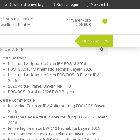
oser Download lernverlag
Kundenlogin
Merkzettel
Ihr Warenkorb
0,00 EUR
BOOK-SALE %
che
:
ueste Beiträge
Lehr- und Aufgabenbücher IBV FOS13 2026
FOS13 Abitur Mathematik Technik Bayern 2026
Lehr- und Aufgabenbücher FOS/BOS13 Bayern IBV
2026
2026 Abitur-Trainer Bayern MNT 13
FOS/BOS13 Abitur 2026 BWR Bayern
ueste Kommentare
lernverlag Team
zu
IBV Abiturprüfung FOS/BOS Bayern
2026
Susanne Hägele
zu
IBV Abiturprüfung FOS/BOS Bayern
2026
lernverlag Team
zu
BWR 12 Fachabitur Bayern 2026
Zerda Karaca
zu
BWR 12 Fachabitur Bayern 2026
lernverlag Team
zu
BWR Fachabitur FOS 12 Bayern