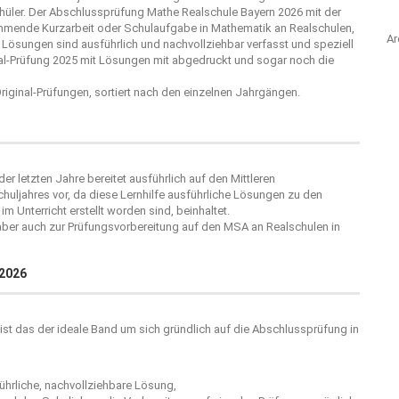
hüler. Der Abschlussprüfung Mathe Realschule Bayern 2026 mit der
ommende Kurzarbeit oder Schulaufgabe in Mathematik an Realschulen,
Ar
 Lösungen sind ausführlich und nachvollziehbar verfasst und speziell
inal-Prüfung 2025 mit Lösungen mit abgedruckt und sogar noch die
 Original-Prüfungen, sortiert nach den einzelnen Jahrgängen.
der letzten Jahre bereitet ausführlich auf den Mittleren
ljahres vor, da diese Lernhilfe ausführliche Lösungen zu den
m Unterricht erstellt worden sind, beinhaltet.
 aber auch zur Prüfungsvorbereitung auf den MSA an Realschulen in
 2026
ist das der ideale Band um sich gründlich auf die Abschlussprüfung in
hrliche, nachvollziehbare Lösung,