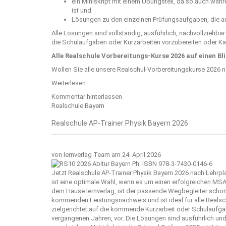
ein Miniskript mit einem Übungsteil, da so auch wäh
ist und
Lösungen zu den einzelnen Prüfungsaufgaben, die au
Alle Lösungen sind vollständig, ausführlich, nachvollziehba
die Schulaufgaben oder Kurzarbeiten vorzubereiten oder Kar
Alle Realschule Vorbereitungs-Kurse 2026 auf einen Bl
Wollen Sie alle unsere Realschul-Vorbereitungskurse 2026 
Weiterlesen
Kommentar hinterlassen
Realschule Bayern
Realschule AP-Trainer Physik Bayern 2026
von
lernverlag Team
am 24. April 2026
Jetzt Realschule AP-Trainer Physik Bayern 2026 nach Lehrp
ist eine optimale Wahl, wenn es um einen erfolgreichen MS
dem Hause
lernverlag
, ist der passende Wegbegleiter schon
kommenden Leistungsnachweis und ist ideal für alle Realschü
zielgerichtet auf die kommende Kurzarbeit oder Schulaufgab
vergangenen Jahren, vor. Die Lösungen sind ausführlich und