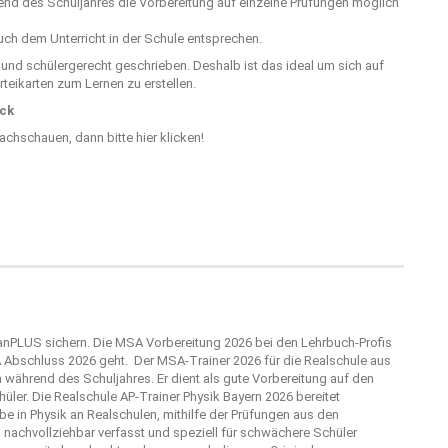
rend des Schuljahres die Vorbereitung auf einzelne Prüfungen möglich
ch dem Unterricht in der Schule entsprechen.
r und schülergerecht geschrieben. Deshalb ist das ideal um sich auf
teikarten zum Lernen zu erstellen.
ick
nachschauen, dann bitte
hier klicken!
lanPLUS sichern. Die MSA Vorbereitung 2026 bei den Lehrbuch-Profis
A Abschluss 2026 geht. Der MSA-Trainer 2026 für die Realschule aus
 während des Schuljahres. Er dient als gute Vorbereitung auf den
ler. Die Realschule AP-Trainer Physik Bayern 2026 bereitet
e in Physik an Realschulen, mithilfe der Prüfungen aus den
 nachvollziehbar verfasst und speziell für schwächere Schüler