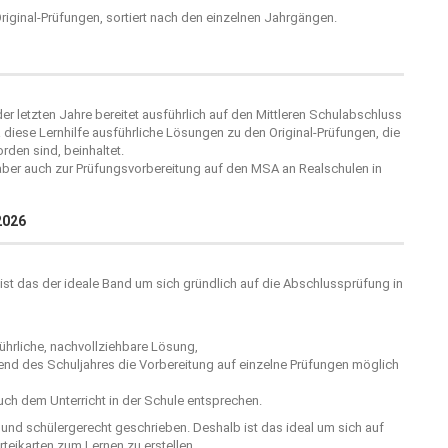
 Original-Prüfungen, sortiert nach den einzelnen Jahrgängen.
er letzten Jahre bereitet ausführlich auf den Mittleren Schulabschluss
diese Lernhilfe ausführliche Lösungen zu den Original-Prüfungen, die
rden sind, beinhaltet.
 aber auch zur Prüfungsvorbereitung auf den MSA an Realschulen in
2026
ist das der ideale Band um sich gründlich auf die Abschlussprüfung in
hrliche, nachvollziehbare Lösung,
rend des Schuljahres die Vorbereitung auf einzelne Prüfungen möglich
ch dem Unterricht in der Schule entsprechen.
r und schülergerecht geschrieben. Deshalb ist das ideal um sich auf
teikarten zum Lernen zu erstellen.