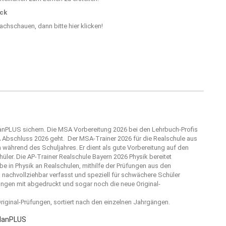
ick
nachschauen, dann bitte
hier klicken!
lanPLUS sichern. Die MSA Vorbereitung 2026 bei den Lehrbuch-Profis
A Abschluss 2026 geht. Der MSA-Trainer 2026 für die Realschule aus
 während des Schuljahres. Er dient als gute Vorbereitung auf den
ler. Die AP-Trainer Realschule Bayern 2026 Physik bereitet
e in Physik an Realschulen, mithilfe der Prüfungen aus den
 nachvollziehbar verfasst und speziell für schwächere Schüler
sungen mit abgedruckt und sogar noch die neue Original-
 Original-Prüfungen, sortiert nach den einzelnen Jahrgängen.
planPLUS