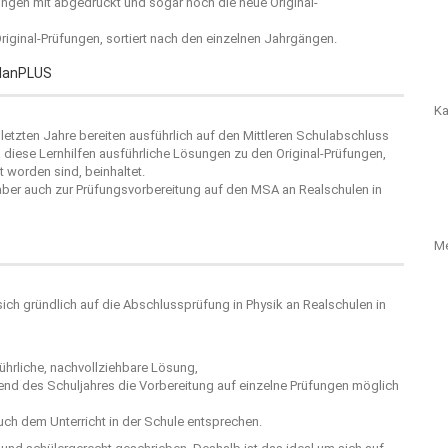
sungen mit abgedruckt und sogar noch die neue Original-
 Original-Prüfungen, sortiert nach den einzelnen Jahrgängen.
planPLUS
Ka
letzten Jahre bereiten ausführlich auf den Mittleren Schulabschluss
diese Lernhilfen ausführliche Lösungen zu den Original-Prüfungen,
t worden sind, beinhaltet.
 aber auch zur Prüfungsvorbereitung auf den MSA an Realschulen in
M
 sich gründlich auf die Abschlussprüfung in Physik an Realschulen in
hrliche, nachvollziehbare Lösung,
rend des Schuljahres die Vorbereitung auf einzelne Prüfungen möglich
ch dem Unterricht in der Schule entsprechen.