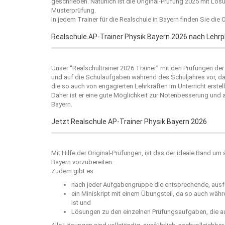
geschrieben. Natürlich ist die Original-Prüfung 2025 mit Lö
Musterprüfung.
In jedem Trainer für die Realschule in Bayern finden Sie die
Realschule AP-Trainer Physik Bayern 2026 nach Lehr
Unser “
Realschultrainer 2026
Trainer” mit den Prüfungen der 
und auf die Schulaufgaben während des Schuljahres vor, da 
die so auch von engagierten Lehrkräften im Unterricht erstell
Daher ist er eine gute Möglichkeit zur Notenbesserung und
Bayern.
Jetzt Realschule AP-Trainer Physik Bayern 2026
Mit Hilfe der Original-Prüfungen, ist das der ideale Band um
Bayern vorzubereiten.
Zudem gibt es
nach jeder Aufgabengruppe die entsprechende, ausfü
ein Miniskript mit einem Übungsteil, da so auch wäh
ist und
Lösungen zu den einzelnen Prüfungsaufgaben, die au