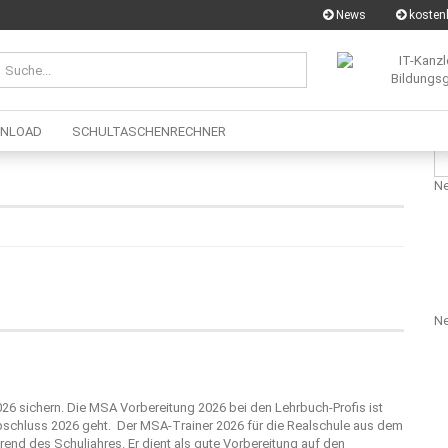
News
kostenl
NLOAD
SCHULTASCHENRECHNER
Su
für
Ne
Ne
26 sichern. Die MSA Vorbereitung 2026 bei den Lehrbuch-Profis ist
bschluss 2026 geht. Der MSA-Trainer 2026 für die Realschule aus dem
end des Schuljahres. Er dient als gute Vorbereitung auf den