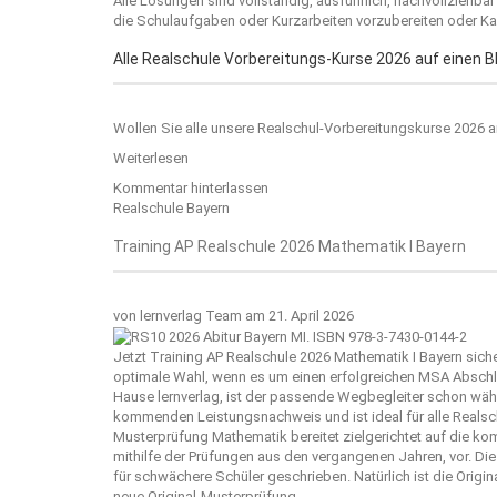
Alle Lösungen sind vollständig, ausführlich, nachvollziehba
die Schulaufgaben oder Kurzarbeiten vorzubereiten oder Kar
Alle Realschule Vorbereitungs-Kurse 2026 auf einen Bl
Wollen Sie alle unsere Realschul-Vorbereitungskurse 2026 
Weiterlesen
Kommentar hinterlassen
Realschule Bayern
Training AP Realschule 2026 Mathematik I Bayern
von
lernverlag Team
am 21. April 2026
Jetzt Training AP Realschule 2026 Mathematik I Bayern siche
optimale Wahl, wenn es um einen erfolgreichen MSA Abschl
Hause
lernverlag
, ist der passende Wegbegleiter schon währ
kommenden Leistungsnachweis und ist ideal für alle Realsch
Musterprüfung Mathematik bereitet zielgerichtet auf die k
mithilfe der Prüfungen aus den vergangenen Jahren, vor. Die
für schwächere Schüler geschrieben. Natürlich ist die Orig
neue Original-Musterprüfung.