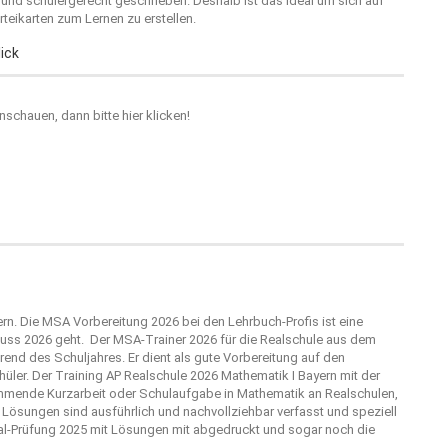
r und schülergerecht geschrieben. Deshalb ist das ideal um sich auf
teikarten zum Lernen zu erstellen.
ick
anschauen, dann bitte
hier klicken!
rn. Die MSA Vorbereitung 2026 bei den Lehrbuch-Profis ist eine
uss 2026 geht. Der MSA-Trainer 2026 für die Realschule aus dem
end des Schuljahres. Er dient als gute Vorbereitung auf den
üler. Der Training AP Realschule 2026 Mathematik I Bayern mit der
ommende Kurzarbeit oder Schulaufgabe in Mathematik an Realschulen,
 Lösungen sind ausführlich und nachvollziehbar verfasst und speziell
inal-Prüfung 2025 mit Lösungen mit abgedruckt und sogar noch die