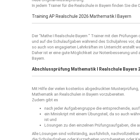
In jedem Trainer für die Realschule in Bayern finden Sie die
Training AP Realschule 2026 Mathematik I Bayern
Der “
Mathe I Realschule Bayern
” Trainer mit den Prüfungen d
und auf die Schulaufgaben während des Schuljahres vor, da 
so auch von engagierten Lehrkräften im Unterricht erstellt wo
Daher ist er eine gute Möglichkeit zur Notenbesserung und
Bayern.
Abschlussprüfung Mathematik I Realschule Bayern 
Mit Hilfe der vielen kostenlos abgedruckten Musterprüfung, 
Mathematik an Realschulen in Bayern vorzubereiten.
Zudem gibt es
nach jeder Aufgabengruppe die entsprechende, ausfü
ein Miniskript mit einem Übungsteil, da so auch wäh
ist und
Lösungen zu den einzelnen Prüfungsaufgaben, die au
Alle Lösungen sind vollständig, ausführlich, nachvollziehba
die Schulaufgaben oder Kurzarbeiten vorzubereiten oder Kar