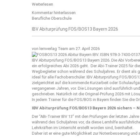
Weiterlesen
Kommentar hinterlassen
Berufliche Oberschule
IBV Abiturprüfung FOS/BOS13 Bayern 2026
von
lernverlag Team
am 27. April 2026
IBV Abiturprüfung FOS/BOS13 Bayern 2026. Die Abi Vorberei
ein erfolgreiches Abi 2026 geht. Der Abi-Trainer 2025 für 
Wegbegleiter schon während des Schuljahres. Er dient als
ideal für alle Fachoberschüler. IBV Abiturprüfung FOS/BOS
zielgerichtet auf die kommende Kurzarbeit oder Schulaufgab
vergangenen Jahren, vor. Die Lösungen sind ausführlich und
geschrieben. Natürlich ist die Original-Prüfung 2026 mit Lö
In jedem Trainer für die FOS/BOS in Bayern finden Sie die O
IBV Abiturprüfung FOS/BOS13 Bayern 2026 sichern – 
Der “
ABi-Trainer IBV 13
” mit den Prüfungen der letzten Jahre
während des Schuljahres vor, da diese Lernhilfe ausführlic
Lehrkräften im Unterricht erstellt worden sind, beinhaltet.
Daher ist er eine gute Möglichkeit zur Notenbesserung und 