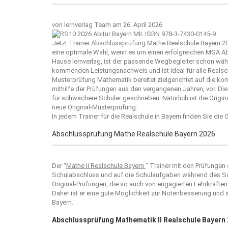
von
lernverlag Team
am 26. April 2026
Jetzt Trainer Abschlussprüfung Mathe Realschule Bayern 20
eine optimale Wahl, wenn es um einen erfolgreichen MSA A
Hause
lernverlag
, ist der passende Wegbegleiter schon währ
kommenden Leistungsnachweis und ist ideal für alle Realsc
Musterprüfung Mathematik bereitet zielgerichtet auf die k
mithilfe der Prüfungen aus den vergangenen Jahren, vor. Die
für schwächere Schüler geschrieben. Natürlich ist die Orig
neue Original-Musterprüfung.
In jedem Trainer für die Realschule in Bayern finden Sie die
Abschlussprüfung Mathe Realschule Bayern 2026
Der “
Mathe II Realschule Bayern
” Trainer mit den Prüfungen 
Schulabschluss und auf die Schulaufgaben während des Schu
Original-Prüfungen, die so auch von engagierten Lehrkräften i
Daher ist er eine gute Möglichkeit zur Notenbesserung und
Bayern.
Abschlussprüfung Mathematik II Realschule Bayern