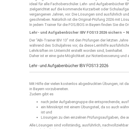
ideal für alle Fachoberschüler. Lehr- und Aufgabenbücher 
zielgerichtet auf die kommende Kurzarbeit oder Schulaufgab
vergangenen Jahren, vor. Die Lösungen sind ausführlich und
geschrieben. Natürlich ist die Original-Prüfung 2026 mit Lö
In jedem Trainer für die FOS/BOS in Bayern finden Sie die O
Lehr- und Aufgabenbücher IBV FOS13 2026 sichern – 
Der “
ABi-Trainer IBV 13
” mit den Prüfungen der letzten Jahre
während des Schuljahres vor, da diese Lernhilfe ausführlic
Lehrkräften im Unterricht erstellt worden sind, beinhaltet.
Daher ist er eine gute Möglichkeit zur Notenbesserung und 
Lehr- und Aufgabenbücher IBV FOS13 2026
Mit Hilfe der vielen kostenlos abgedruckten Übungen, ist da
in Bayern vorzubereiten.
Zudem gibt es
nach jeder Aufgabengruppe die entsprechende, ausfü
ein Miniskript mit einem Übungsteil, da so auch wäh
ist und
Lösungen zu den einzelnen Prüfungsaufgaben, die au
Alle Lösungen sind vollständig, ausführlich, nachvollziehba