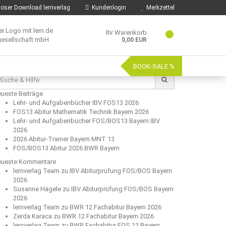
oser Download lernverlag
Kundenlogin
Merkzettel
Ihr Warenkorb
0,00 EUR
BOOK-SALE %
che
:
ueste Beiträge
Lehr- und Aufgabenbücher IBV FOS13 2026
FOS13 Abitur Mathematik Technik Bayern 2026
Lehr- und Aufgabenbücher FOS/BOS13 Bayern IBV
2026
2026 Abitur-Trainer Bayern MNT 13
FOS/BOS13 Abitur 2026 BWR Bayern
ueste Kommentare
lernverlag Team
zu
IBV Abiturprüfung FOS/BOS Bayern
2026
Susanne Hägele
zu
IBV Abiturprüfung FOS/BOS Bayern
2026
lernverlag Team
zu
BWR 12 Fachabitur Bayern 2026
Zerda Karaca
zu
BWR 12 Fachabitur Bayern 2026
lernverlag Team
zu
BWR Fachabitur FOS 12 Bayern