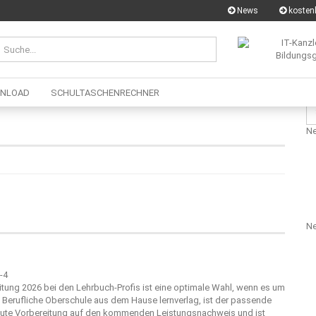
News
kostenl
NLOAD
SCHULTASCHENRECHNER
Su
für
Ne
Ne
tung 2026 bei den Lehrbuch-Profis ist eine optimale Wahl, wenn es um
die Berufliche Oberschule aus dem Hause
lernverlag
, ist der passende
 gute Vorbereitung auf den kommenden Leistungsnachweis und ist