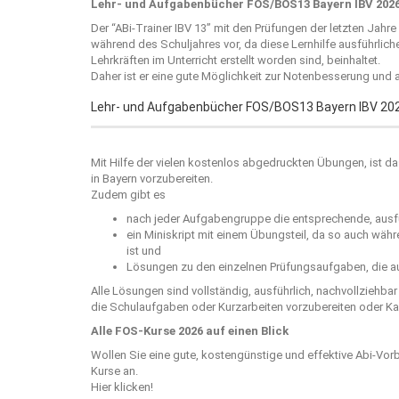
Lehr- und Aufgabenbücher FOS/BOS13 Bayern IBV 2026
Der “
ABi-Trainer IBV 13
” mit den Prüfungen der letzten Jahre
während des Schuljahres vor, da diese Lernhilfe ausführlic
Lehrkräften im Unterricht erstellt worden sind, beinhaltet.
Daher ist er eine gute Möglichkeit zur Notenbesserung und 
Lehr- und Aufgabenbücher FOS/BOS13 Bayern IBV 20
Mit Hilfe der vielen kostenlos abgedruckten Übungen, ist da
in Bayern vorzubereiten.
Zudem gibt es
nach jeder Aufgabengruppe die entsprechende, ausfü
ein Miniskript mit einem Übungsteil, da so auch wäh
ist und
Lösungen zu den einzelnen Prüfungsaufgaben, die au
Alle Lösungen sind vollständig, ausführlich, nachvollziehba
die Schulaufgaben oder Kurzarbeiten vorzubereiten oder Kar
Alle FOS-Kurse 2026 auf einen Blick
Wollen Sie eine gute, kostengünstige und effektive Abi-Vor
Kurse an.
Hier klicken!