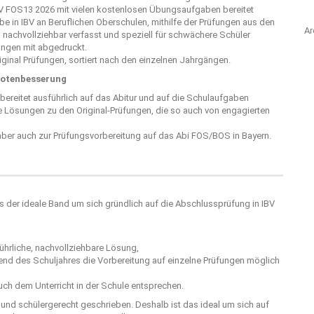
IBV FOS13 2026 mit vielen kostenlosen Übungsaufgaben bereitet
e in IBV an Beruflichen Oberschulen, mithilfe der Prüfungen aus den
Ar
 nachvollziehbar verfasst und speziell für schwächere Schüler
sungen mit abgedruckt.
riginal Prüfungen, sortiert nach den einzelnen Jahrgängen.
Notenbesserung
 bereitet ausführlich auf das Abitur und auf die Schulaufgaben
he Lösungen zu den Original-Prüfungen, die so auch von engagierten
aber auch zur Prüfungsvorbereitung auf das Abi FOS/BOS in Bayern.
s der ideale Band um sich gründlich auf die Abschlussprüfung in IBV
hrliche, nachvollziehbare Lösung,
rend des Schuljahres die Vorbereitung auf einzelne Prüfungen möglich
ch dem Unterricht in der Schule entsprechen.
r und schülergerecht geschrieben. Deshalb ist das ideal um sich auf