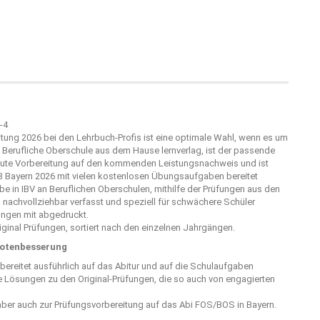
tung 2026 bei den Lehrbuch-Profis ist eine optimale Wahl, wenn es um
die Berufliche Oberschule aus dem Hause
lernverlag
, ist der passende
 gute Vorbereitung auf den kommenden Leistungsnachweis und ist
13 Bayern 2026 mit vielen kostenlosen Übungsaufgaben bereitet
e in IBV an Beruflichen Oberschulen, mithilfe der Prüfungen aus den
 nachvollziehbar verfasst und speziell für schwächere Schüler
sungen mit abgedruckt.
riginal Prüfungen, sortiert nach den einzelnen Jahrgängen.
Notenbesserung
 bereitet ausführlich auf das Abitur und auf die Schulaufgaben
he Lösungen zu den Original-Prüfungen, die so auch von engagierten
aber auch zur Prüfungsvorbereitung auf das Abi FOS/BOS in Bayern.