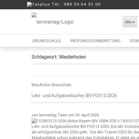
Tel.: 089 54 64 52 00
Alle
lernverlag Blog
GRUNDSCHULE
PRÜFUNGSVORBEREITUNG
DOW
Schlagwort:
Wiederholen
Berufliche Oberschule
Mittelschule
Realschule
Berufliche Oberschule
Wirtschaftsschule
Lehr- und Aufgabenbücher IBV FOS13 2026
von
lernverlag Team
am 30. April 2026
Lehr- und Aufgabenbücher IBV FOS13 2026. Die Abi Vorberei
ein erfolgreiches Abi 2026 geht. Der Abi-Trainer 2025 für 
Wegbegleiter schon während des Schuljahres. Er dient als