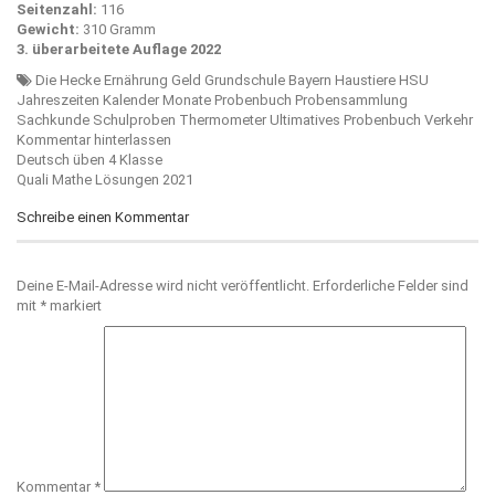
Seitenzahl:
116
Gewicht:
310 Gramm
3. überarbeitete Auflage 2022
Die Hecke
Ernährung
Geld
Grundschule Bayern
Haustiere
HSU
Jahreszeiten
Kalender
Monate
Probenbuch
Probensammlung
Sachkunde
Schulproben
Thermometer
Ultimatives Probenbuch
Verkehr
Kommentar hinterlassen
Beitragsnavigation
Deutsch üben 4 Klasse
Quali Mathe Lösungen 2021
Schreibe einen Kommentar
Deine E-Mail-Adresse wird nicht veröffentlicht.
Erforderliche Felder sind
mit
*
markiert
Kommentar
*