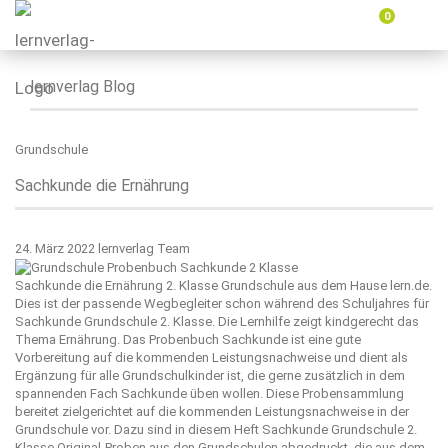
0
Menü
ein-
oder
ausbl
lernverlag Blog
Grundschule
Sachkunde die Ernährung
24. März 2022
lernverlag Team
Sachkunde die Ernährung 2. Klasse Grundschule aus dem Hause
lern.de
.
Dies ist der passende Wegbegleiter schon während des Schuljahres für
Sachkunde Grundschule 2. Klasse. Die Lernhilfe zeigt kindgerecht das
Thema Ernährung. Das Probenbuch Sachkunde ist eine gute
Vorbereitung auf die kommenden Leistungsnachweise und dient als
Ergänzung für alle Grundschulkinder ist, die gerne zusätzlich in dem
spannenden Fach Sachkunde üben wollen. Diese Probensammlung
bereitet zielgerichtet auf die kommenden Leistungsnachweise in der
Grundschule vor. Dazu sind in diesem Heft Sachkunde Grundschule 2.
Klasse Original-Proben aus den Grundschulen abgedruckt, die aus dem