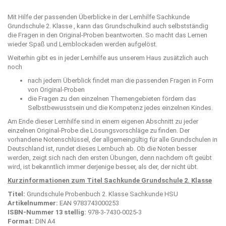
Mit Hilfe der passenden Überblicke in der Lernhilfe Sachkunde
Grundschule 2. Klasse , kann das Grundschulkind auch selbstständig
die Fragen in den Original-Proben beantworten. So macht das Lernen
wieder Spaß und Lernblockaden werden aufgelöst.
Weiterhin gibt es in jeder Lernhilfe aus unserem Haus zusätzlich auch
noch
nach jedem Überblick findet man die passenden Fragen in Form
von Original-Proben
die Fragen zu den einzelnen Themengebieten fördern das
Selbstbewusstsein und die Kompetenz jedes einzelnen Kindes.
Am Ende dieser Lernhilfe sind in einem eigenen Abschnitt zu jeder
einzelnen Original-Probe die Lösungsvorschläge zu finden. Der
vorhandene Notenschlüssel, der allgemeingültig für alle Grundschulen in
Deutschland ist, rundet dieses Lernbuch ab. Ob die Noten besser
werden, zeigt sich nach den ersten Übungen, denn nachdem oft geübt
wird, ist bekanntlich immer derjenige besser, als der, der nicht übt.
Kurzinformationen zum Titel Sachkunde Grundschule 2. Klasse
Titel:
Grundschule Probenbuch 2. Klasse Sachkunde HSU
Artikelnummer:
EAN 9783743000253
ISBN-Nummer 13 stellig:
978-3-7430-0025-3
Format:
DIN A4