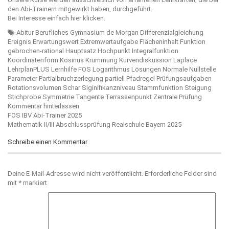
den Abi-Trainern mitgewirkt haben, durchgeführt.
Bei Interesse einfach
hier
klicken.
Abitur
Berufliches Gymnasium
de Morgan
Differenzialgleichung
Ereignis
Erwartungswert
Extremwertaufgabe
Flächeninhalt
Funktion
gebrochen-rational
Hauptsatz
Hochpunkt
Integralfunktion
Koordinatenform
Kosinus
Krümmung
Kurvendiskussion
Laplace
LehrplanPLUS
Lernhilfe FOS
Logarithmus
Lösungen
Normale
Nullstelle
Parameter
Partialbruchzerlegung
partiell
Pfadregel
Prüfungsaufgaben
Rotationsvolumen
Schar
Siginifikanzniveau
Stammfunktion
Steigung
Stichprobe
Symmetrie
Tangente
Terrassenpunkt
Zentrale Prüfung
Kommentar hinterlassen
Beitragsnavigation
FOS IBV Abi-Trainer 2025
Mathematik II/III Abschlussprüfung Realschule Bayern 2025
Schreibe einen Kommentar
Deine E-Mail-Adresse wird nicht veröffentlicht.
Erforderliche Felder sind
mit
*
markiert