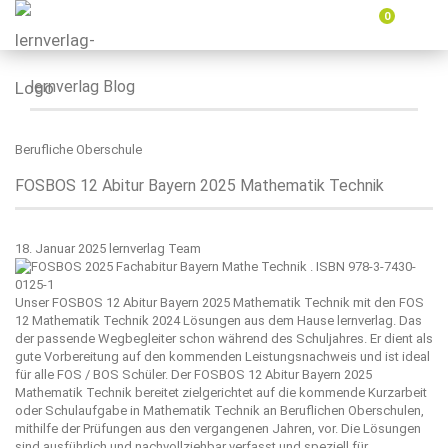
0
Menü
ein-
oder
ausbl
lernverlag Blog
Berufliche Oberschule
FOSBOS 12 Abitur Bayern 2025 Mathematik Technik
18. Januar 2025
lernverlag Team
Unser FOSBOS 12 Abitur Bayern 2025 Mathematik Technik mit den FOS
12 Mathematik Technik 2024 Lösungen aus dem Hause
lernverlag
. Das
der passende Wegbegleiter schon während des Schuljahres. Er dient als
gute Vorbereitung auf den kommenden Leistungsnachweis und ist ideal
für alle FOS / BOS Schüler. Der FOSBOS 12 Abitur Bayern 2025
Mathematik Technik bereitet zielgerichtet auf die kommende Kurzarbeit
oder Schulaufgabe in Mathematik Technik an Beruflichen Oberschulen,
mithilfe der Prüfungen aus den vergangenen Jahren, vor. Die Lösungen
sind ausführlich und nachvollziehbar verfasst und speziell für