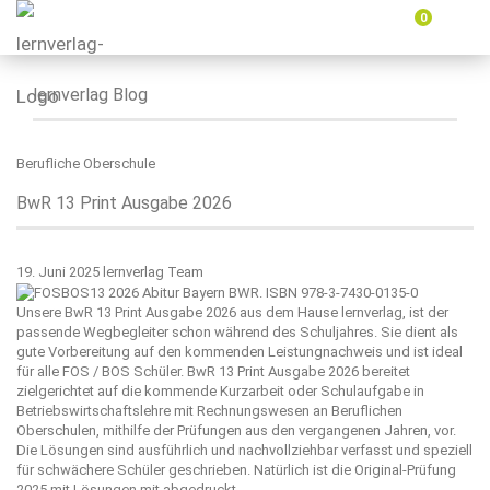
0
Menü
ein-
oder
ausbl
lernverlag Blog
Berufliche Oberschule
BwR 13 Print Ausgabe 2026
19. Juni 2025
lernverlag Team
Unsere BwR 13 Print Ausgabe 2026 aus dem Hause
lernverlag
, ist der
passende Wegbegleiter schon während des Schuljahres. Sie dient als
gute Vorbereitung auf den kommenden Leistungnachweis und ist ideal
für alle FOS / BOS Schüler. BwR 13 Print Ausgabe 2026 bereitet
zielgerichtet auf die kommende Kurzarbeit oder Schulaufgabe in
Betriebswirtschaftslehre mit Rechnungswesen an Beruflichen
Oberschulen, mithilfe der Prüfungen aus den vergangenen Jahren, vor.
Die Lösungen sind ausführlich und nachvollziehbar verfasst und speziell
für schwächere Schüler geschrieben. Natürlich ist die Original-Prüfung
2025 mit Lösungen mit abgedruckt.